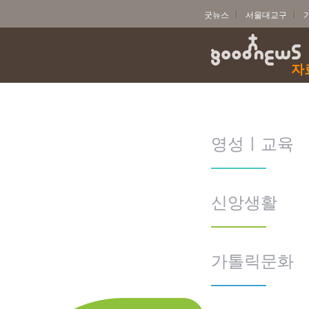
굿뉴스
서울대교구
자
영성ㅣ교육
신앙생활
가톨릭문화