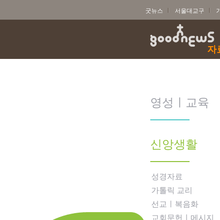
굿뉴스
서울대교구
자
영성ㅣ교육
신앙생활
성경자료
가톨릭 교리
선교ㅣ복음화
교회문헌ㅣ메시지