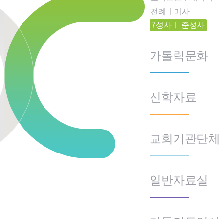
전례ㅣ미사
7성사ㅣ 준성사
가톨릭문화
신학자료
교회기관단
일반자료실