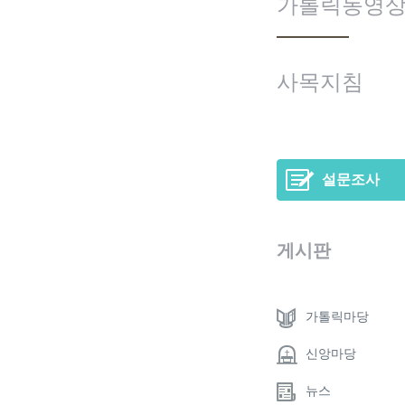
가톨릭동영
사목지침
설문조사
게시판
가톨릭마당
신앙마당
뉴스