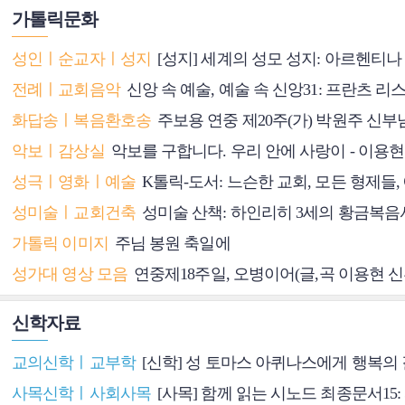
가톨릭문화
성인ㅣ순교자ㅣ성지
[성지] 세계의 성모 성지: 아르헨티나
전례ㅣ교회음악
신앙 속 예술, 예술 속 신앙31: 프란츠
화답송ㅣ복음환호송
주보용 연중 제20주(가) 박원주 신부
악보ㅣ감상실
악보를 구합니다. 우리 안에 사랑이 - 이용
성극ㅣ영화ㅣ예술
K톨릭-도서: 느슨한 교회, 모든 형제들,
성미술ㅣ교회건축
성미술 산책: 하인리히 3세의 황금복음
가톨릭 이미지
주님 봉원 축일에
성가대 영상 모음
연중제18주일, 오병이어(글,곡 이용현 신
신학자료
교의신학ㅣ교부학
[신학] 성 토마스 아퀴나스에게 행복의 
사목신학ㅣ사회사목
[사목] 함께 읽는 시노드 최종문서15: 