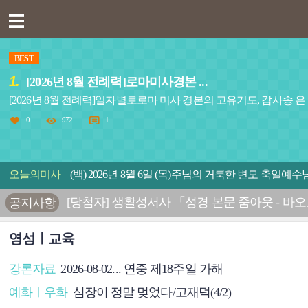
BEST
1.
[2026년 8월 전례력]로마미사경본 ...
[2026년 8월 전례력]일자별로로마 미사 경본의 고유기도, 감사송 은 쪽
0
972
1
오늘의미사
(백) 2026년 8월 6일 (목)주님의 거룩한 변모 축일
[당첨자] 생활성서사 「성경 본문 줌아웃 - 바
공지사항
영성ㅣ교육
강론자료
2026-08-02... 연중 제18주일 가해
예화ㅣ우화
심장이 정말 멎었다/고재덕(4/2)