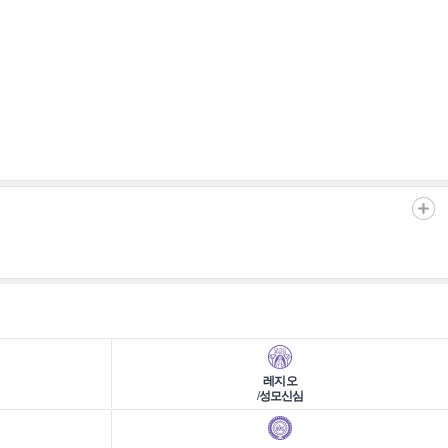
레지오
/성모신심