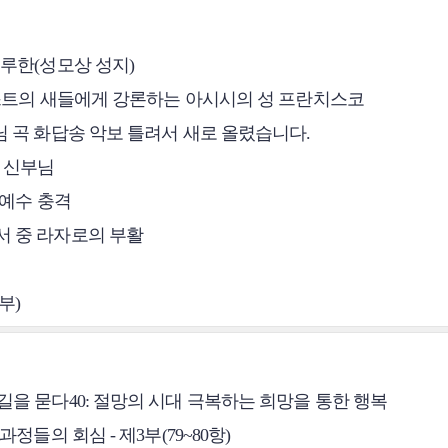
 루한(성모상 성지)
 리스트의 새들에게 강론하는 아시시의 성 프란치스코
님 곡 화답송 악보 틀려서 새로 올렸습니다.
현 신부님
 예수 충격
서 중 라자로의 부활
부)
길을 묻다40: 절망의 시대 극복하는 희망을 통한 행복
과정들의 회심 - 제3부(79~80항)