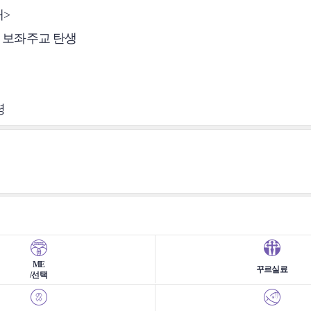
태>
효 보좌주교 탄생
령
ME
꾸르실료
/선택