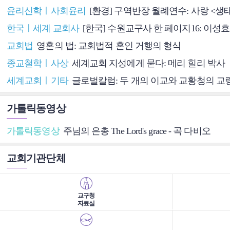
윤리신학ㅣ사회윤리
[환경] 구역반장 월례연수: 사랑 <생
한국ㅣ세계 교회사
[한국] 수원교구사 한 페이지16: 이성
교회법
영혼의 법: 교회법적 혼인 거행의 형식
종교철학ㅣ사상
세계교회 지성에게 묻다: 메리 힐리 박사
세계교회ㅣ기타
글로벌칼럼: 두 개의 이교와 교황청의 교
가톨릭동영상
가톨릭동영상
주님의 은총 The Lord's grace - 곡 다비오
교회기관단체
교구청
자료실