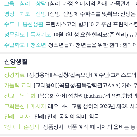
교육ㅣ심리ㅣ상담
[심리] 가정 안에서의 환대: 가족관계 –
영성ㅣ기도ㅣ신앙
[신앙] 신앙에 주파수를 맞춰요: 신앙
수도 ㅣ 봉헌생활
프란치스코의 향기10: 카푸친 프란치스칸
성무일도ㅣ독서기도
10월 9일 성 요한 헨리코(존 헨리)
주일학교ㅣ청소년
청소년들과 청년들을 위한 환대: 환대에
신앙생활
성경자료
[성경용어][꼭필청/필독요망] 예수님/그리스도의 오적
가톨릭 교리
[교리용어][꼭필청/필독강력권고AAA] 가해 주
선교ㅣ복음화
[복음화용어] 성찬례(Eucharist)의 양방
교회문헌ㅣ메시지
레오 14세 교황 성하의 2026년 제6차
전례ㅣ미사
[전례] 전례 동작의 의미: 침묵
7성사ㅣ 준성사
[성품성사] 서품 예식 때 사제의 올바른 동