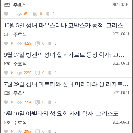
653
주호식
2025-07-10
1
651
0
2
10월 5일 성녀 파우스티나 코발스카 동정: 그리스도의 자비의 메시지
631
주호식
2021-06-11
0
4,229
0
2
9월 17일 빙겐의 성녀 힐데가르트 동정 학자: 교회의 모습
630
주호식
2021-06-11
0
2,229
0
2
7월 29일 성녀 마르타와 성녀 마리아와 성 라자로 기념: 우리 집에서는 사랑의 법으로 세 직무를 나누어 받습니다
629
주호식
2021-06-11
0
2,224
0
2
5월 10일 아빌라의 성 요한 사제 학자: 그리스도의 사랑은 언제나 아버지를 바라보시는 그분의 얼굴입니다
628
주호식
2021-06-11
0
2,033
0
2