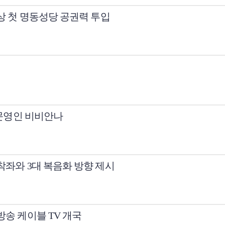
사상 첫 명동성당 공권력 투입
· 문영인 비비안나
 착좌와 3대 복음화 방향 제시
방송 케이블 TV 개국