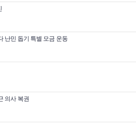
진
다 난민 돕기 특별 모금 운동
근 의사 복권