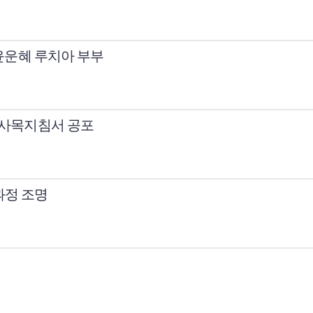
 윤운혜 루치아 부부
국 사목지침서 공포
과정 조명