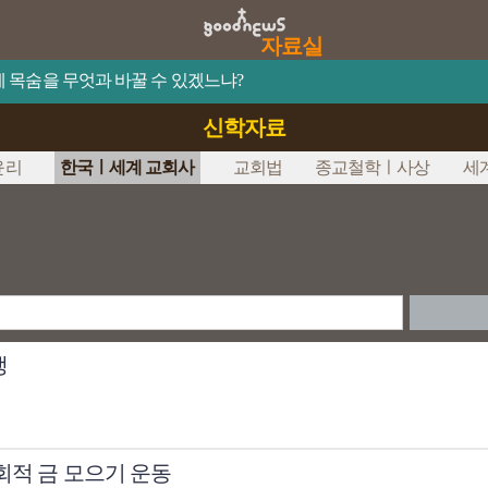
자료실
이 제 목숨을 무엇과 바꿀 수 있겠느냐?
신학자료
윤리
한국ㅣ세계 교회사
교회법
종교철학ㅣ사상
세
생
교회적 금 모으기 운동