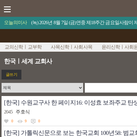
오늘의미사
(녹) 2026년 8월 7일 (금)연중 제18주간 금요일사람
교의신학ㅣ교부학
사목신학ㅣ사회사목
윤리신학ㅣ사회
한국ㅣ세계 교회사
글쓰기
[한국] 수원교구사 한 페이지16: 이성효 보좌주교 탄
2045
주호식
0
9
0
[한국] 가톨릭신문으로 보는 한국교회 100년58: 범