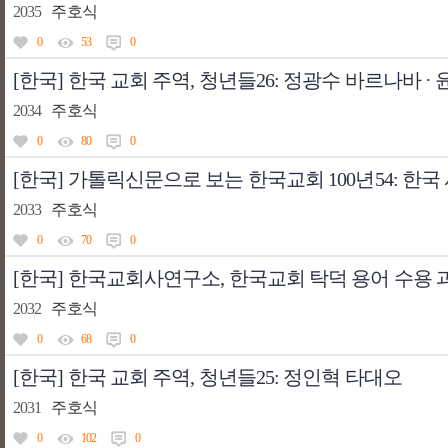
2035
주호식
0
53
0
[한국] 한국 교회 주역, 청년들26: 정광수 바르나바 ·
2034
주호식
0
80
0
[한국] 가톨릭신문으로 보는 한국교회 100년54: 한
2033
주호식
0
70
0
[한국] 한국교회사연구소, 한국교회 탁덕 용어 수용 
2032
주호식
0
68
0
[한국] 한국 교회 주역, 청년들25: 정인혁 타대오
2031
주호식
0
102
0