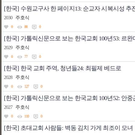
[한국] 수원교구사 한 페이지13: 순교자 시복시성 추
2030
주호식
0
88
0
[한국] 가톨릭신문으로 보는 한국교회 100년53: 르완
2029
주호식
0
77
0
[한국] 한국 교회 주역, 청년들24: 최필제 베드로
2028
주호식
0
127
0
[한국] 가톨릭신문으로 보는 한국교회 100년52: 안중
2027
주호식
0
110
0
[한국] 초대교회 사람들: 벽동 김치 가게 최조이 모녀