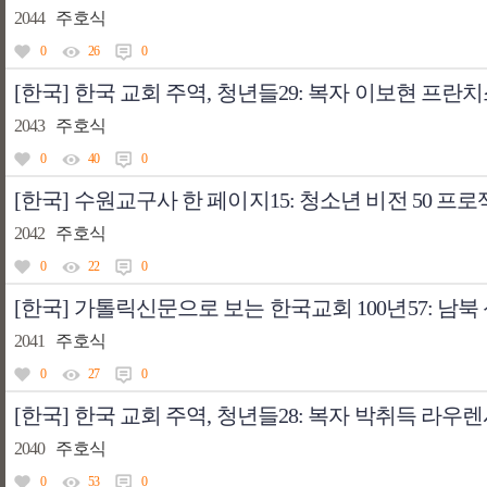
2044
주호식
0
26
0
[한국] 한국 교회 주역, 청년들29: 복자 이보현 프란
2043
주호식
0
40
0
[한국] 수원교구사 한 페이지15: 청소년 비전 50 프
2042
주호식
0
22
0
[한국] 가톨릭신문으로 보는 한국교회 100년57: 남북
2041
주호식
0
27
0
[한국] 한국 교회 주역, 청년들28: 복자 박취득 라우
2040
주호식
0
53
0