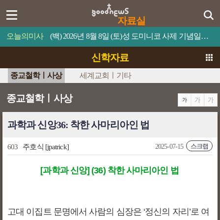
자료실
오늘의미사
(백) 2026년 8월 8일 (토)성 도미니코 사제 기념일믿음이 있으면 너희가 못할 일은 하나도 없을 것이다.
신학자료
종교철학ㅣ사상
세계교회ㅣ기타
종교철학ㅣ사상
과학과 신앙36: 착한 사마리아인 법
스크랩
603
주호식
[jpatrick]
2025-07-15
[과학과 신앙] (36) 착한 사마리아인 법
고대 이집트 문명에서 사람의 심장은 ‘정신의 자리’로 여