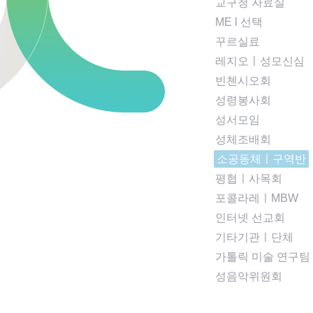
교구청 자료실
ME l 선택
꾸르실료
레지오ㅣ성모신심
빈첸시오회
성령봉사회
성서모임
성체조배회
소공동체ㅣ구역반
평협ㅣ사목회
포콜라레ㅣMBW
인터넷 선교회
기타기관ㅣ단체
가톨릭 미술 연구팀
성음악위원회