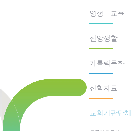
영성ㅣ교육
신앙생활
가톨릭문화
신학자료
교회기관단