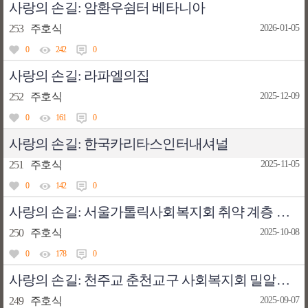
사랑의 손길: 암환우쉼터 베타니아
253
주호식
2026-01-05
0
242
0
사랑의 손길: 라파엘의집
252
주호식
2025-12-09
0
161
0
사랑의 손길: 한국카리타스인터내셔널
251
주호식
2025-11-05
0
142
0
사랑의 손길: 서울가톨릭사회복지회 취약 계층 지원 사업
250
주호식
2025-10-08
0
178
0
사랑의 손길: 천주교 춘천교구 사회복지회 밀알재활원
249
주호식
2025-09-07