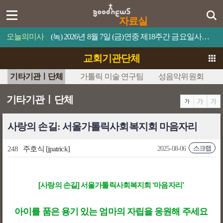
자료실
오늘의미사
(녹) 2026년 8월 7일 (금)연중 제18주간 금요일사람이 제 목숨을 무엇과 바꿀 수 있겠느냐?
교회기관단체
기타기관ㅣ단체
가톨릭 미술 연구팀
성음악위원회
기타기관ㅣ단체
사랑의 손길: 서울가톨릭사회복지회 마음자리
스크랩
248
주호식
[jpatrick]
2025-08-06
[사랑의 손길] 서울가톨릭사회복지회 ‘마음자리’
아이를 품은 용기 있는 엄마의 자립을 응원해 주세요