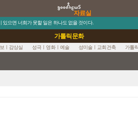
자료실
믿음이 있으면 너희가 못할 일은 하나도 없을 것이다.
가톨릭문화
보ㅣ감상실
성극ㅣ영화ㅣ예술
성미술ㅣ교회건축
가톨릭