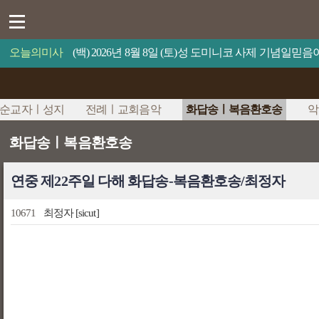
오늘의미사
(백) 2026년 8월 8일 (토)성 도미니코 사제 기념일
순교자ㅣ성지
전례ㅣ교회음악
화답송ㅣ복음환호송
악
화답송ㅣ복음환호송
연중 제22주일 다해 화답송-복음환호송/최정자
10671
최정자
[sicut]