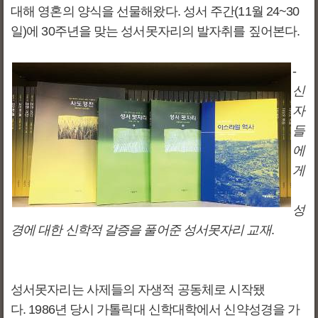
대해 영혼의 양식을 선물해왔다. 성서 주간(11월 24~30
일)에 30주년을 맞는 성서못자리의 발자취를 짚어본다.
-
신
자
들
에
게
성
경에 대한 신학적 갈증을 풀어준 성서못자리 교재
.
성서못자리는 사제들의 자생적 공동체로 시작됐
다. 1986년 당시 가톨릭대 신학대학에서 신약성경을 가