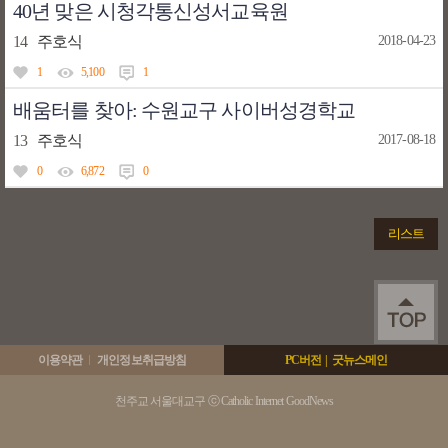
40년 맞은 시청각통신성서교육원
14
주호식
2018-04-23
1
5,100
1
배움터를 찾아: 수원교구 사이버성경학교
13
주호식
2017-08-18
0
6,872
0
리스트
이용약관
개인정보취급방침
PC버전
|
굿뉴스메인
천주교 서울대교구 ⓒ Catholic Internet GoodNews