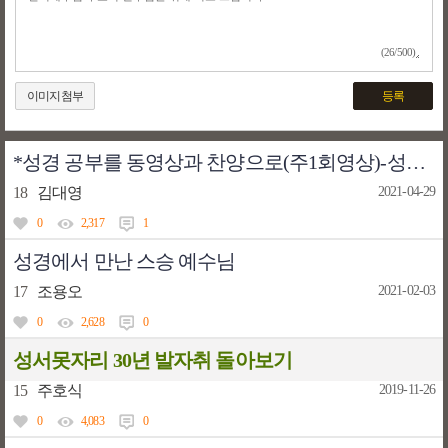
(26/500)
이미지첨부
등록
*성경 공부를 동영상과 찬양으로(주1회영상)-성경 통독하시는분은-참좋아요
18
김대영
2021-04-29
0
2,317
1
성경에서 만난 스승 예수님
17
조용오
2021-02-03
0
2,628
0
성서못자리 30년 발자취 돌아보기
15
주호식
2019-11-26
0
4,083
0