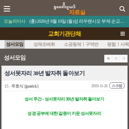
자료실
오늘의미사
(홍) 2026년 8월 10일 (월)성 라우렌시오 부제 순교자 축일누구든지 나를 섬기면 아버지께서 그를 존중해 주실 것이다.
교회기관단체
성서모임
성체조배회
소공동체ㅣ구역반
평협ㅣ사목
성서모임
성서못자리 30년 발자취 돌아보기
스크랩
15
주호식
[jpatrick]
2019-11-26
성서 주간 - 성서못자리 30년 발자취 돌아보기
성경 공부에 대한 갈증이 키운 성서못자리