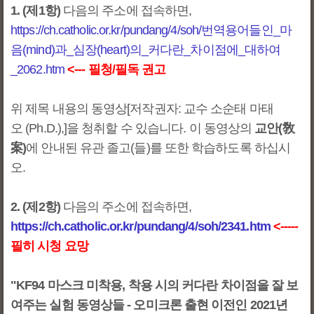
1. (제1항)
다음의 주소에 접속하면,
https://ch.catholic.or.kr/pundang/4/soh/번역용어들인_마
음(mind)과_심장(heart)의_커다란_차이점에_대하여
_2062.htm
<--- 필청/필독 권고
위 제목 내용의 동영상[저작권자: 교수 소순태 마태
오 (Ph.D.),]을 청취할 수 있습니다. 이 동영상의
교안(敎
案)
에 안내된 유관 졸고(들)를 또한 학습하도록 하십시
오.
2. (제2항)
다음의 주소에 접속하면,
https://ch.catholic.or.kr/pundang/4/soh/2341.htm
<-----
필히 시청 요망
"KF94 마스크 미착용, 착용 시의 커다란 차이점을 잘 보
여주는 실험 동영상들 - 오미크론 출현 이전인 2021년