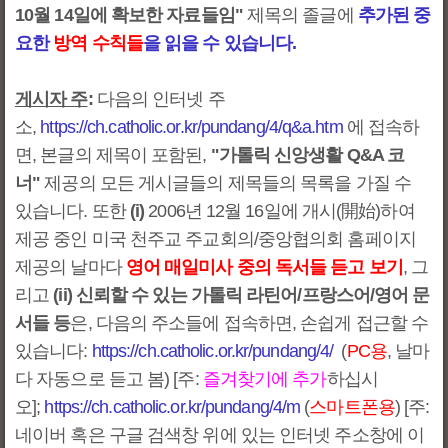
10월 14일에 확보한 자료들임"
제목의 졸글에
추가된 중
요한
방역 수칙들
을 읽을 수 있습니다.
게시자 주
:
다음의 인터넷 주
소,
https://ch.catholic.or.kr/pundang/4/q&a.htm
에 접속하
면, 본글의 제목이 포함된,
"가톨릭 신앙생활 Q&A 코
너"
제공의 모든 게시글들의 제목들의 목록을 가질 수
있습니다. 또한
(i)
2006년 12월 16일에 개시(開始)하여
제공 중인 미국 천주교 주교회의/중앙협의회 홈페이지
제공의 날마다
영어 매일미사 중의 독서들 듣고 보기
, 그
리고
(ii) 신뢰할 수 있는 가톨릭 라틴어/프랑스어/영어 문
서들 등
은, 다음의 주소들에 접속하면, 손쉽게 접근할 수
있습니다:
https://ch.catholic.or.kr/pundang/4/
(
PC용
, 날마
다 자동으로 듣고 봄) [주:
즐겨찾기에 추가
하십시
오];
https://ch.catholic.or.kr/pundang/4/m
(
스마트폰용
) [주:
네이버 혹은 구글 검색창 위에 있는 인터넷 주소창에 이