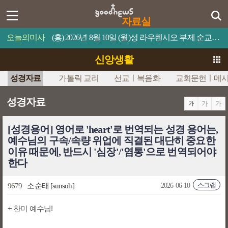
자료실
오늘의미사
(홍) 2026년 8월 10일 (월)성 라우렌시오 부제 순교자 축일누구든지 나를 섬기면 아버지께서 그를 존중해 주실 것이다.
신앙생활
성경자료
가톨릭 교리
선교ㅣ복음화
교회문헌ㅣ메
성경자료
[성경용어] 영어로 'heart'로 번역되는 성경 용어는,
예수님의 구속/속량 위업에 직결된 대단히 중요한
이유 때문에, 반드시 '심장'/'염통'으로 번역되어야
한다
스크랩
9679
소순태
[sunsoh]
2026-06-10
+ 찬미 예수님!