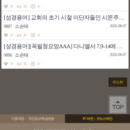
0
13
0
[성경용어] 교회의 초기 시절 이단자들인 시몬주의자들 및 니콜라오주의자들에 대한 안내
9887
소순태
2026-08-07
0
11
0
[성경용어][꼭필청요망AAA] 다니엘서 7,9-14에 대한 그리스도교 전통적 해석은 무엇일까?
9886
소순태
2026-08-07
0
11
0
리스트
이용약관
개인정보취급방침
PC버전
|
굿뉴스메인