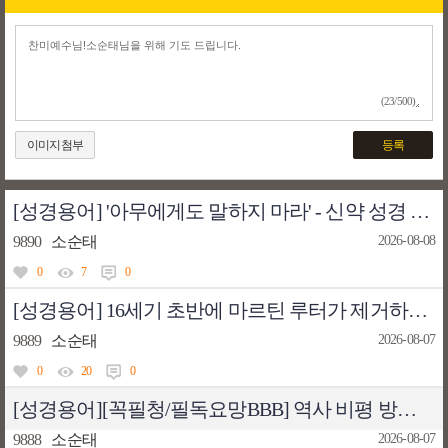
(23/500)
이미지첨부
등록
[성경용어] '아무에게도 말하지 마라' - 신약 성경 본문 번역 및 주석의 개선 과정에 대한 고찰의 예(example) 한 개
9890
소순태
2026-08-08
0
7
0
[성경용어] 16세기 초반에 마르틴 루터가 제거하고자 한 구약 성경과 신약 성경 중의 경전들은 몇 개였을까 및 그 이유에 대하여
9889
소순태
2026-08-07
0
20
0
[성경용어][꼭필청/필독요망BBB] 역사 비평 방법에 따라 정밀하게 분석된 신약 성경의 경전들의 저술 연대에 대하여
9888
소순태
2026-08-07