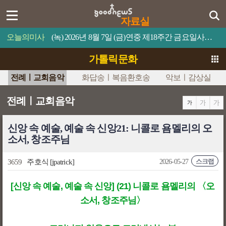
자료실
오늘의미사
(녹) 2026년 8월 7일 (금)연중 제18주간 금요일사람이 제 목숨을 무엇과 바꿀 수 있겠느냐?
가톨릭문화
전례ㅣ교회음악
화답송ㅣ복음환호송
악보ㅣ감상실
전례ㅣ교회음악
신앙 속 예술, 예술 속 신앙21: 니콜로 욤멜리의 오
소서, 창조주님
스크랩
3659
주호식
[jpatrick]
2026-05-27
[신앙 속 예술, 예술 속 신앙] (21) 니콜로 욤멜리의 〈오
소서, 창조주님〉