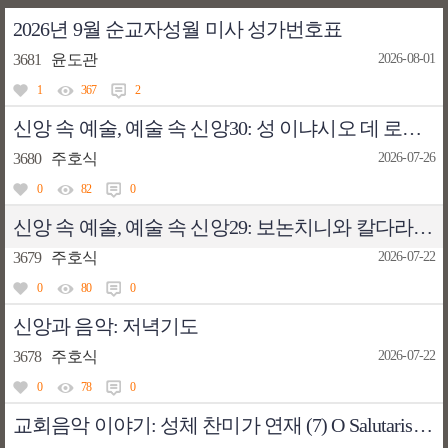
2026년 9월 순교자성월 미사 성가번호표
3681
윤도관
2026-08-01
1
367
2
신앙 속 예술, 예술 속 신앙30: 성 이냐시오 데 로욜라와 로젠의 받아 주소서
3680
주호식
2026-07-26
0
82
0
신앙 속 예술, 예술 속 신앙29: 보논치니와 칼다라의 그리스도 발치의 막달레나
3679
주호식
2026-07-22
0
80
0
신앙과 음악: 저녁기도
3678
주호식
2026-07-22
0
78
0
교회음악 이야기: 성체 찬미가 연재 (7) O Salutaris Hostia - 하늘의 문을 여는 양식