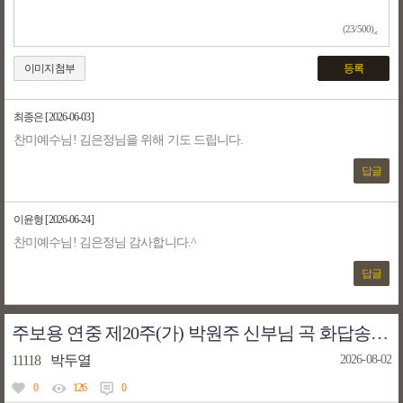
(23/500)
이미지첨부
등록
최종은
[2026-06-03]
찬미예수님! 김은정님을 위해 기도 드립니다.
답글
이윤형
[2026-06-24]
찬미예수님! 김은정님 감사합니다.^
답글
주보용 연중 제20주(가) 박원주 신부님 곡 화답송 악보 틀려서 새로 올렸습니다.
11118
박두열
2026-08-02
0
126
0