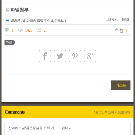
파일첨부
다운로드 수 [935]
2026년 7월 화답송 알렐루야.zip ( 766kb )
추천
1
1
1,423
2
리스트
Comments
*로그인후 등록 가능합니다.