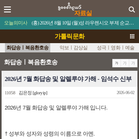
자료실
오늘의미사
(홍) 2026년 8월 10일 (월)성 라우렌시오 부제 순교자 축일누구든지 나를 섬기면 아버지께서 그를 존중해 주실 것이다.
가톨릭문화
화답송ㅣ복음환호송
악보ㅣ감상실
성극ㅣ영화ㅣ예술
화답송ㅣ복음환호송
2026년 7월 화답송 및 알렐루야 가해 - 임석수 신부
11058
김은정
[gloryip]
2026-06-02
2026년 7월 화답송 및 알렐루야 가해 입니다.
† 성부와 성자와 성령의 이름으로 아멘.