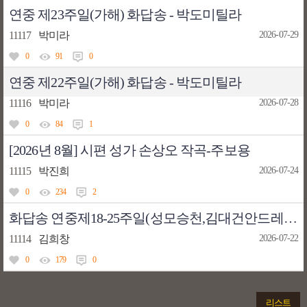
연중 제23주일(가해) 화답송 - 박도미틸라
11117
박미라
2026-07-29
0
91
0
연중 제22주일(가해) 화답송 - 박도미틸라
11116
박미라
2026-07-28
0
84
1
[2026년 8월] 시편 성가 손상오 작곡-주보용
11115
박진희
2026-07-24
0
234
2
화답송 연중제18-25주일(성모승천,김대건안드레아 대축일 포함)
11114
김희창
2026-07-22
0
179
0
리스트