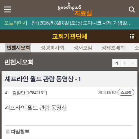
자료실
오늘의미사
(백) 2026년 8월 8일 (토)성 도미니코 사제 기념일믿음이 있으면 너희가 못할 일은 하나도 없을 것이다.
교회기관단체
빈첸시오회
성령봉사회
성서모임
성체조배회
소
빈첸시오회
셰프라인 월드 관람 동영상 - 1
스크랩
41
김일만
[k7842161]
2014-06-02
셰프라인 월드 관람 동영상
파일첨부