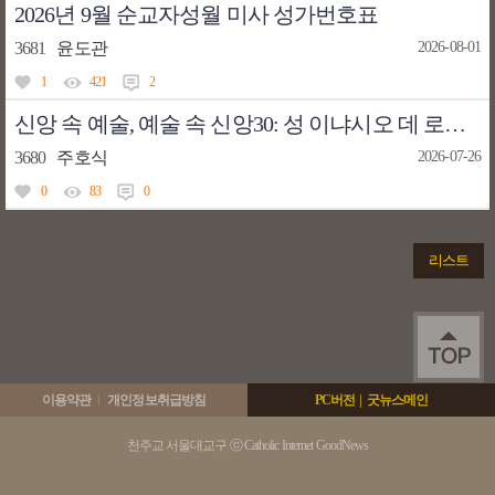
2026년 9월 순교자성월 미사 성가번호표
3681
윤도관
2026-08-01
1
421
2
신앙 속 예술, 예술 속 신앙30: 성 이냐시오 데 로욜라와 로젠의 받아 주소서
3680
주호식
2026-07-26
0
83
0
리스트
이용약관
개인정보취급방침
PC버전
|
굿뉴스메인
천주교 서울대교구 ⓒ Catholic Internet GoodNews