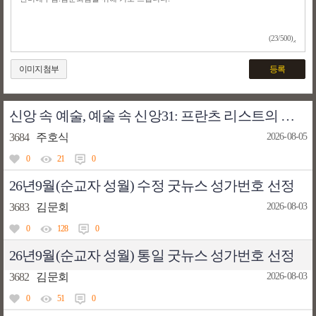
(23/500)
이미지첨부
등록
신앙 속 예술, 예술 속 신앙31: 프란츠 리스트의 새들에게 강론하는 아시시의 성 프란치스코
3684
주호식
2026-08-05
0
21
0
26년9월(순교자 성월) 수정 굿뉴스 성가번호 선정
3683
김문회
2026-08-03
0
128
0
26년9월(순교자 성월) 통일 굿뉴스 성가번호 선정
3682
김문회
2026-08-03
0
51
0