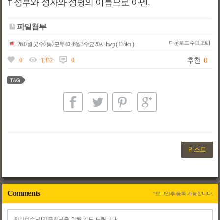
† 성부와 성자와 성령의 이름으로 아멘.
파일첨부
다운로드 수 [1,190]
2607월굿수2통2모두4매6월3수요20시.hwp ( 135kb )
추천
0
0
1,332
0
리스트
Comments
*로그인후 등록 가능합니다.