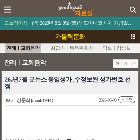
자료실
오늘의미사
(백) 2026년 8월 8일 (토)성 도미니코 사제 기념일믿음이 있으면 너희가 못할 일은 하나도 없을 것이다.
가톨릭문화
전례ㅣ교회음악
화답송ㅣ복음환호송
악보ㅣ감상실
전례ㅣ교회음악
26s년7월 굿뉴스 통일성가 ,수정보완 성가번호 선
정
스크랩
3662
김문회
[munh1944]
2026-06-03