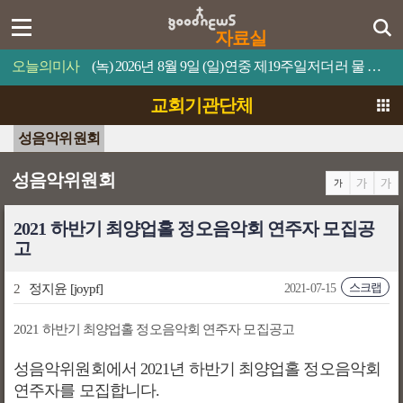
자료실
오늘의미사
(녹) 2026년 8월 9일 (일)연중 제19주일저더러 물 위로 걸어오라고 명령하십시오.
교회기관단체
성음악위원회
성음악위원회
2021 하반기 최양업홀 정오음악회 연주자 모집공
고
스크랩
2
정지윤
[joypf]
2021-07-15
2021
하반기 최양업홀 정오음악회 연주자 모집공고
성음악위원회에서
2021
년 하반기 최양업홀 정오음악회
연주자를 모집합니다
.