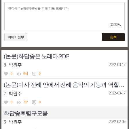
(23/500)
이미지첨부
등록
(논문)화답송은 노래다.PDF
8
박원주
2022-03-17
0
944
0
(논문)미사 전례 안에서 전례 음악의 기능과 역할.PDF
7
박원주
2022-03-17
0
707
0
화답송후렴구모음
5
박원주
2022-02-09