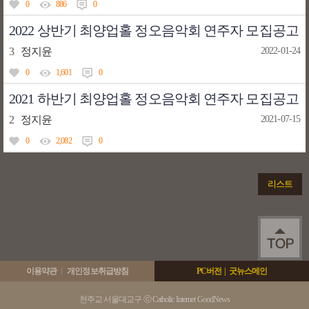
0
886
0
2022 상반기 최양업홀 정오음악회 연주자 모집공고
3
정지윤
2022-01-24
0
1,601
0
2021 하반기 최양업홀 정오음악회 연주자 모집공고
2
정지윤
2021-07-15
0
2,082
0
리스트
이용약관
개인정보취급방침
PC버전
|
굿뉴스메인
천주교 서울대교구 ⓒ Catholic Internet GoodNews