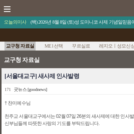
오늘의미사
(백) 2026년 8월 8일 (토)성 도미니코 사제 기념일
교구청 자료실
ME l 선택
꾸르실료
레지오ㅣ성모신
교구청 자료실
[서울대교구] 새사제 인사발령
171
굿뉴스
[goodnews]
† 찬미예수님
천주교 서울대교구에서는 02월 07일 26분의 새사제에 대한 인사
신부님들께 따뜻한 사랑의 기도를 부탁드립니다.