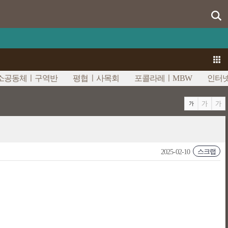
소공동체ㅣ구역반
평협ㅣ사목회
포콜라레ㅣMBW
인터넷
스크랩
2025-02-10