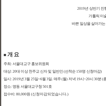
2019
년 상반기 
가톨릭 미
바쁜 일상을 살아가는
개 요
■
주최
:
서울대교구 홍보위원회
대상
: 20
대 이상 천주교 신자 및 일반인
(
선착순
150
명 신청마감
)
일시
: 2019
년
3
월
25
일
~6
월
3
일
.
매주
(
월
)
저녁
19
시
~20
시
30
분
(
장소
:
명동 서울대교구청
501
호
접수비
: 80,000
원
(신청마감되었습니다.
)