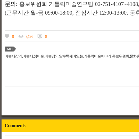
문의
:
홍보위원회 가톨릭미술연구팀
02-751-4107~4108, 
(
근무시간 월
-
금
09:00-18:00,
점심시간
12:00-13:00,
공
0
3,126
0
미술사강의,미술사,성미술,미술강의,알수록재미있는,가톨릭미술이야기,홍보위원회,문화
Comments