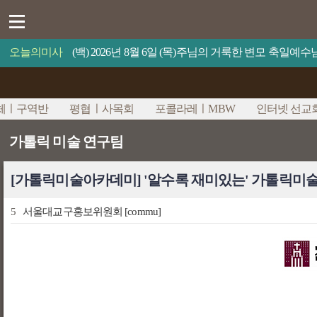
오늘의미사
(백) 2026년 8월 6일 (목)주님의 거룩한 변모 축일
체ㅣ구역반
평협ㅣ사목회
포콜라레ㅣMBW
인터넷 선교
가톨릭 미술 연구팀
[가톨릭미술아카데미] '알수록 재미있는' 가톨릭미
5
서울대교구홍보위원회
[commu]