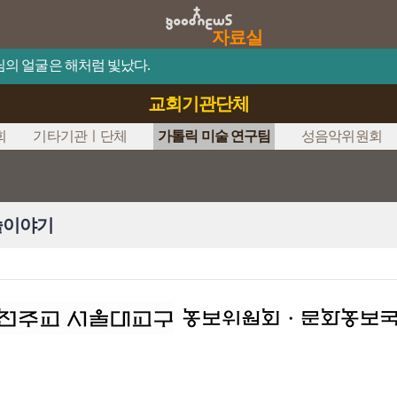
자료실
예수님의 얼굴은 해처럼 빛났다.
교회기관단체
회
기타기관ㅣ단체
가톨릭 미술 연구팀
성음악위원회
술이야기