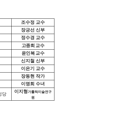
조수정 교수
장긍선 신부
정수경 교수
고종희 교수
윤인복 교수
신지철 신부
이은기 교수
장동현 작가
이명희 수녀
이지형
가톨릭미술연구
성당
원