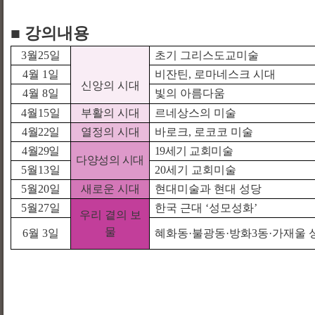
■
강의내용
3
월
25
일
초기 그리스도교미술
4
월
1
일
비잔틴
,
로마네스크 시대
신앙의 시대
4
월
8
일
빛의 아름다움
4
월
15
일
부활의 시대
르네상스의 미술
4
월
22
일
열정의 시대
바로크
,
로코코 미술
4
월
29
일
19
세기 교회미술
다양성의 시대
5
월
13
일
20
세기 교회미술
5
월
20
일
새로운 시대
현대미술과 현대 성당
5
월
27
일
한국 근대
‘
성모성화
’
우리 곁의 보
물
6
월
3
일
혜화동
·
불광동
·
방화
3
동
·
가재울 