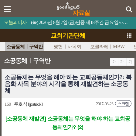
자료실
오늘의미사
(녹) 2026년 8월 7일 (금)연중 제18주간 금요일사람이 제 목숨을 무엇과 바꿀 수 있겠느냐?
교회기관단체
소공동체ㅣ구역반
평협ㅣ사목회
포콜라레ㅣMBW
소공동체ㅣ구역반
소공동체는 무엇을 해야 하는 교회공동체인가?: 복
음화 사목 분야의 시각을 통해 재발견하는 소공동
체
스크랩
160
주호식
[jpatrick]
2017-03-23
[소공동체 재발견] 소공동체는 무엇을 해야 하는 교회공
동체인가? (2)