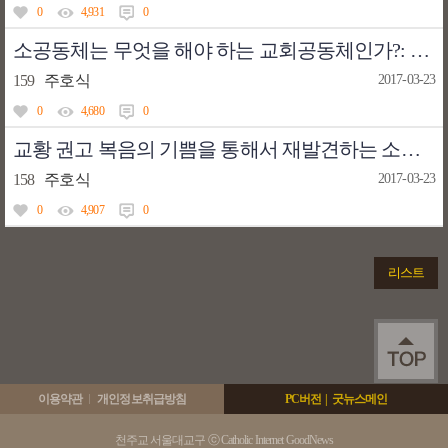
0
4,931
0
소공동체는 무엇을 해야 하는 교회공동체인가?: 여러 사목 분야의 시각을 통해 재발견하는 소공동체
159
주호식
2017-03-23
0
4,680
0
교황 권고 복음의 기쁨을 통해서 재발견하는 소공동체
158
주호식
2017-03-23
0
4,907
0
리스트
이용약관
개인정보취급방침
PC버전
|
굿뉴스메인
천주교 서울대교구 ⓒ Catholic Internet GoodNews