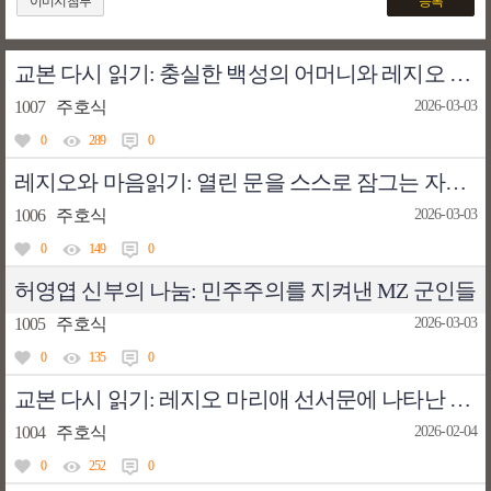
이미지첨부
등록
교본 다시 읽기: 충실한 백성의 어머니와 레지오 마리애 선서문
1007
주호식
2026-03-03
0
289
0
레지오와 마음읽기: 열린 문을 스스로 잠그는 자물쇠(사회 규범과 시장 규범)
1006
주호식
2026-03-03
0
149
0
허영엽 신부의 나눔: 민주주의를 지켜낸 MZ 군인들
1005
주호식
2026-03-03
0
135
0
교본 다시 읽기: 레지오 마리애 선서문에 나타난 신학적 문제점 (3)
1004
주호식
2026-02-04
0
252
0