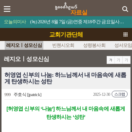
자료실
오늘의미사
(녹) 2026년 8월 7일 (금)연중 제18주간 금요일사람이 제 목숨을 무엇과 바꿀 수 있겠느냐?
교회기관단체
레지오ㅣ성모신심
빈첸시오회
성령봉사회
성서모
레지오ㅣ성모신심
허영엽 신부의 나눔: 하느님께서 내 마음속에 새롭
게 탄생하시는 성탄
스크랩
999
주호식
[jpatrick]
2025-12-30
[허영엽 신부의 ‘나눔’] 하느님께서 내 마음속에 새롭게
탄생하시는 ‘성탄’