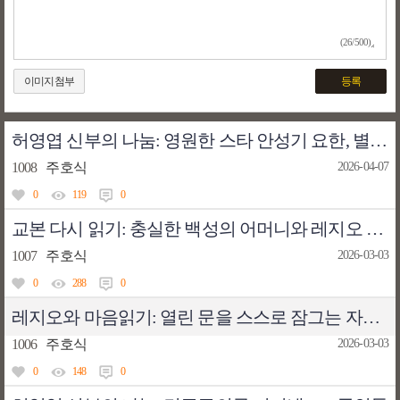
(26/500)
이미지첨부
등록
허영엽 신부의 나눔: 영원한 스타 안성기 요한, 별이 지다
1008
주호식
2026-04-07
0
119
0
교본 다시 읽기: 충실한 백성의 어머니와 레지오 마리애 선서문
1007
주호식
2026-03-03
0
288
0
레지오와 마음읽기: 열린 문을 스스로 잠그는 자물쇠(사회 규범과 시장 규범)
1006
주호식
2026-03-03
0
148
0