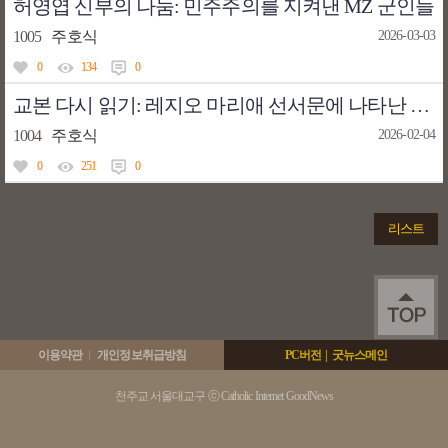
허영엽 신부의 나눔: 민주주의를 지켜낸 MZ 군인들
1005
주호식
2026-03-03
0
134
0
교본 다시 읽기: 레지오 마리애 선서문에 나타난 신학적 문제점 (3)
1004
주호식
2026-02-04
0
251
0
리스트
이용약관
개인정보취급방침
PC버전
|
굿뉴스메인
천주교 서울대교구 ⓒ Catholic Internet GoodNews