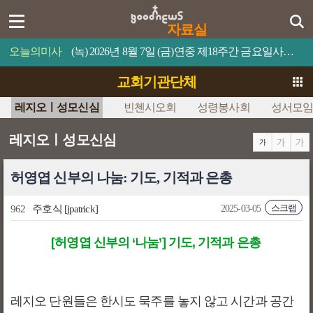
자료실
오늘의미사
(녹) 2026년 8월 7일 (금)연중 제18주간 금요일사람이 제 목숨을 무엇과 바꿀 수 있겠느냐?
교회기관단체
레지오ㅣ성모신심
빈첸시오회
성령봉사회
성서모
레지오ㅣ성모신심
허영엽 신부의 나눔: 기도, 기적과 은총
스크랩
962
주호식
[jpatrick]
2025-03-05
[허영엽 신부의 ‘나눔’] 기도, 기적과 은총
레지오 단원들은 한시도 묵주를 놓지 않고 시간과 공간