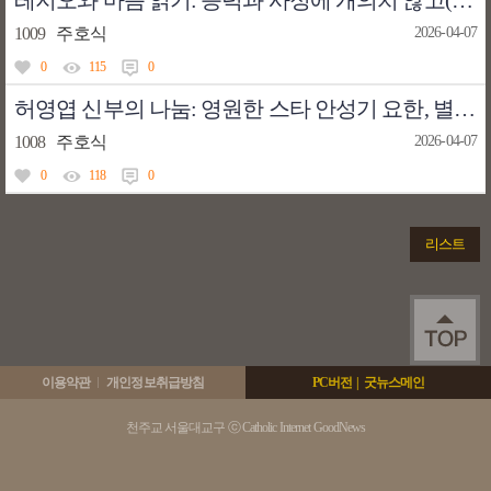
레지오와 마음 읽기: 능력과 사정에 개의치 않고(의도적 언보싱)
1009
주호식
2026-04-07
0
115
0
허영엽 신부의 나눔: 영원한 스타 안성기 요한, 별이 지다
1008
주호식
2026-04-07
0
118
0
리스트
이용약관
개인정보취급방침
PC버전
|
굿뉴스메인
천주교 서울대교구 ⓒ Catholic Internet GoodNews