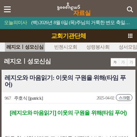
자료실
오늘의미사
(백) 2026년 8월 6일 (목)주님의 거룩한 변모 축일예수님의 얼굴은 해처럼 빛났다.
교회기관단체
레지오ㅣ성모신심
빈첸시오회
성령봉사회
성서모
레지오ㅣ성모신심
레지오와 마음읽기: 이웃의 구원을 위해(타임 푸
어)
스크랩
967
주호식
[jpatrick]
2025-04-02
[레지오와 마음읽기] 이웃의 구원을 위해(타임 푸어)