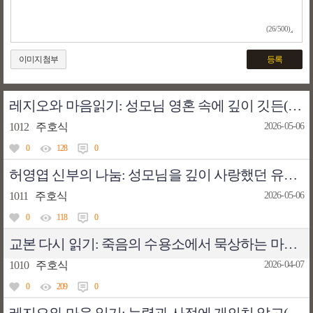
(26/500)
이미지첨부
등록
레지오와 마음읽기: 성모님 영혼 속에 깊이 깃든(벽에 붙은 파리 효과)
1012
주호식
2026-05-06
0
128
0
허영엽 신부의 나눔: 성모님을 깊이 사랑했던 유경촌 주교님
1011
주호식
2026-05-06
0
118
0
교본 다시 읽기: 죽음의 수용소에서 묵상하는 마니피캇(레지오 마리애의 까떼나)
1010
주호식
2026-04-07
0
209
0