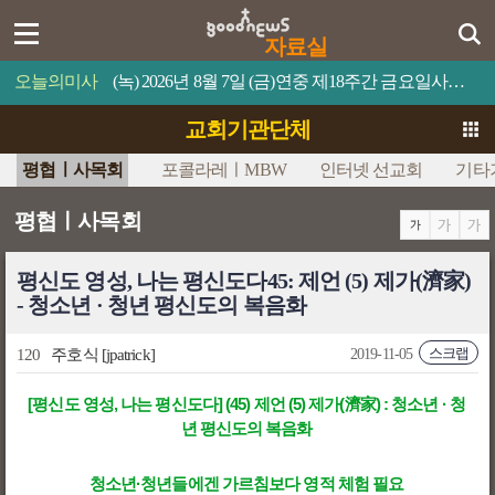
자료실
오늘의미사
(녹) 2026년 8월 7일 (금)연중 제18주간 금요일사람이 제 목숨을 무엇과 바꿀 수 있겠느냐?
교회기관단체
평협ㅣ사목회
포콜라레ㅣMBW
인터넷 선교회
기타
평협ㅣ사목회
평신도 영성, 나는 평신도다45: 제언 (5) 제가(濟家)
- 청소년 · 청년 평신도의 복음화
스크랩
120
주호식
[jpatrick]
2019-11-05
[평신도 영성, 나는 평신도다] (45) 제언 (5) 제가(濟家) : 청소년 · 청
년 평신도의 복음화
청소년·청년들에겐 가르침보다 영적 체험 필요