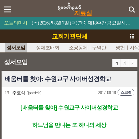
자료실
오늘의미사
(녹) 2026년 8월 7일 (금)연중 제18주간 금요일사람이 제 목숨을 무엇과 바꿀 수 있겠느냐?
교회기관단체
성서모임
성체조배회
소공동체ㅣ구역반
평협ㅣ사목
성서모임
배움터를 찾아: 수원교구 사이버성경학교
스크랩
13
주호식
[jpatrick]
2017-08-18
[배움터를 찾아] 수원교구 사이버성경학교
하느님을 만나는 또 하나의 세상