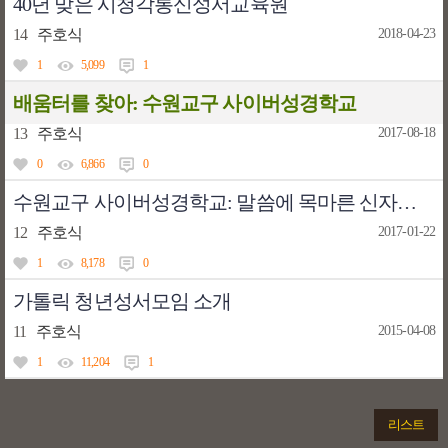
40년 맞은 시청각통신성서교육원
14
주호식
2018-04-23
1
5,099
1
배움터를 찾아: 수원교구 사이버성경학교
13
주호식
2017-08-18
0
6,866
0
수원교구 사이버성경학교: 말씀에 목마른 신자들, 성경 공부에 로그인
12
주호식
2017-01-22
1
8,178
0
가톨릭 청년성서모임 소개
11
주호식
2015-04-08
1
11,204
1
리스트