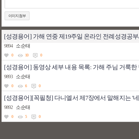
이미지첨부
[성경용어] 가해 연중 제19주일 온라인 전례성경공
9894
소순태
0
10
0
[성경용어] 동영상 세부 내용 목록: 가해 주님 거룩한 
9893
소순태
0
6
0
[성경용어][꼭필청] 다니엘서 제7장에서 말해지는 '네
9892
소순태
0
5
0