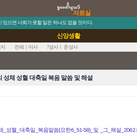
자료실
믿음이 있으면 너희가 못할 일은 하나도 없을 것이다.
신앙생활
시지
전례ㅣ미사
7성사ㅣ 준성사
 성체 성혈 대축일 복음 말씀 및 해설
그리스도의_성체_성혈_대축일_복음말씀(요한6_51-58)_및 _그_해설_2062.