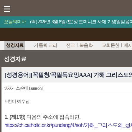
오늘의미사
(백) 2026년 8월 8일 (토)성 도미니코 사제 기념일
성경자료
가톨릭 교리
선교ㅣ복음화
교회문헌ㅣ메
성경자료
[성경용어][꼭필청/꼭필독요망AAA] 가해 그리스도의
9685
소순태
[sunsoh]
+ 찬미 예수님!
1. (제1항)
다음의 주소에 접속하면,
https://ch.catholic.or.kr/pundang/4/soh/가해_