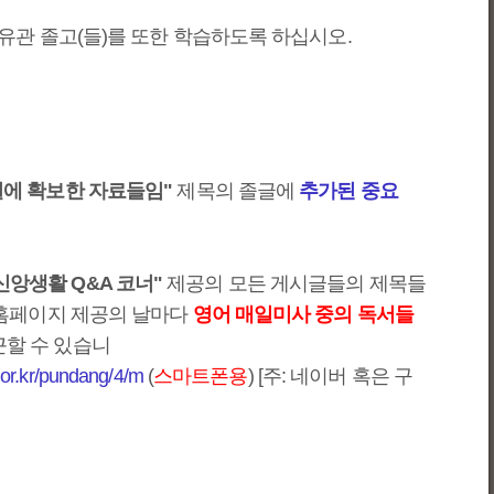
 유관 졸고(들)를 또한 학습하도록 하십시오.
4일에 확보한 자료들임"
제목의 졸글에
추가된 중요
신앙생활 Q&A 코너"
제공의 모든 게시글들의 제목들
회 홈페이지 제공의 날마다
영어 매일미사 중의 독서들
근할 수 있습니
c.or.kr/pundang/4/m
(
스마트폰용
) [주: 네이버 혹은 구