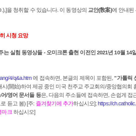
.),]을 청취할 수 있습니다. 이 동영상의
교안(敎案)
에 안내된
- 필히 시청 요망
주는 실험 동영상들 - 오미크론 출현 이전인 2021년 10월 1
ndang/4/q&a.htm
에 접속하면, 본글의 제목이 포함된,
"가톨릭 
일에 개시(開始)하여 제공 중인 미국 천주교 주교회의/중앙협의
스어/영어 문서들 등
은, 다음의 주소들에 접속하면, 손쉽게 접
로 듣고 봄) [주:
즐겨찾기에 추가
하십시오];
https://ch.catholi
북마크
하십시오]