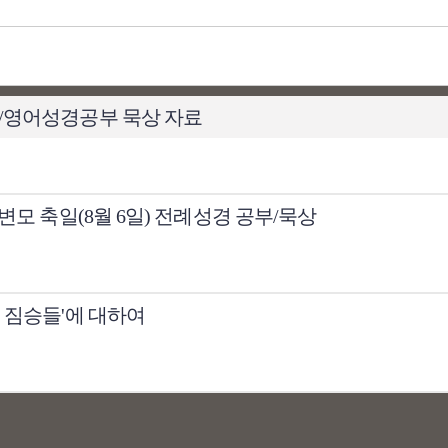
부/영어성경공부 묵상 자료
변모 축일(8월 6일) 전례성경 공부/묵상
 짐승들'에 대하여