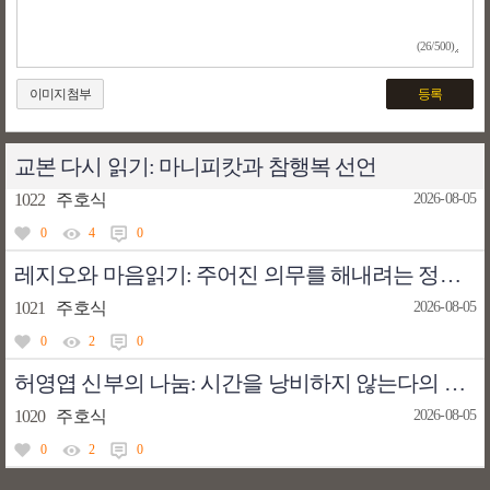
(26/500)
이미지첨부
등록
교본 다시 읽기: 마니피캇과 참행복 선언
1022
주호식
2026-08-05
0
4
0
레지오와 마음읽기: 주어진 의무를 해내려는 정신(통제의 이분법)
1021
주호식
2026-08-05
0
2
0
허영엽 신부의 나눔: 시간을 낭비하지 않는다의 의미
1020
주호식
2026-08-05
0
2
0