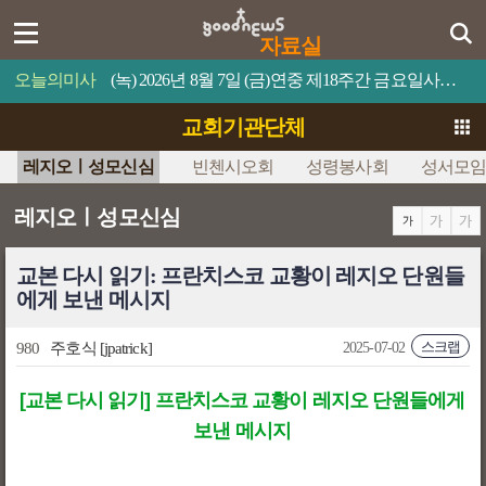
자료실
오늘의미사
(녹) 2026년 8월 7일 (금)연중 제18주간 금요일사람이 제 목숨을 무엇과 바꿀 수 있겠느냐?
교회기관단체
레지오ㅣ성모신심
빈첸시오회
성령봉사회
성서모
레지오ㅣ성모신심
교본 다시 읽기: 프란치스코 교황이 레지오 단원들
에게 보낸 메시지
스크랩
980
주호식
[jpatrick]
2025-07-02
[교본 다시 읽기] 프란치스코 교황이 레지오 단원들에게
보낸 메시지