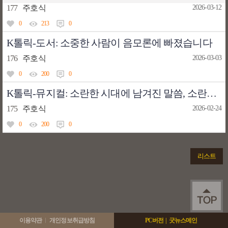
177
주호식
2026-03-12
0
213
0
K톨릭-도서: 소중한 사람이 음모론에 빠졌습니다
176
주호식
2026-03-03
0
200
0
K톨릭-뮤지컬: 소란한 시대에 남겨진 말씀, 소란스러운 나의 서림에서
175
주호식
2026-02-24
0
200
0
리스트
이용약관
개인정보취급방침
PC버전
|
굿뉴스메인