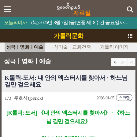
자료실
오늘의미사
(녹) 2026년 8월 7일 (금)연중 제18주간 금요일사람이 제 목숨을 무엇과 바꿀 수 있겠느냐?
가톨릭문화
성극ㅣ영화ㅣ예술
성미술ㅣ교회건축
가톨릭 이미지
성극ㅣ영화ㅣ예술
K톨릭-도서: 내 안의 엑스터시를 찾아서 · 하느님
길만 걸으세요
스크랩
173
주호식
[jpatrick]
2026-01-05
[K톨릭: 도서] 《내 안의 엑스터시를 찾아서》 · 《하느
님 길만 걸으세요》