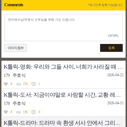
Comments
*로그인후 등록 가능합니다.
(26/500)
이미지첨부
등록
K톨릭-영화: 우리와 그들 사이, 너희가 사라질 때 - 영화 우리들(2016, 윤가은 감독)
179
주호식
2026-04-22
0
176
1
K톨릭-도서: 지금이야말로 사랑할 시간, 교황 레오 14세, 레오 14세 교황의 생각
178
주호식
2026-04-15
0
136
0
K톨릭-드라마: 드라마 속 환생 서사 안에서 그리스도인의 희망을 되묻다