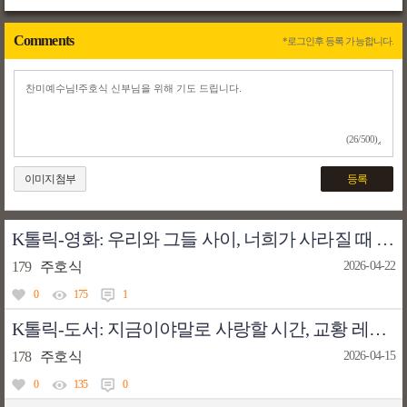
Comments
*로그인후 등록 가능합니다.
(26/500)
이미지첨부
등록
K톨릭-영화: 우리와 그들 사이, 너희가 사라질 때 - 영화 우리들(2016, 윤가은 감독)
179
주호식
2026-04-22
0
175
1
K톨릭-도서: 지금이야말로 사랑할 시간, 교황 레오 14세, 레오 14세 교황의 생각
178
주호식
2026-04-15
0
135
0