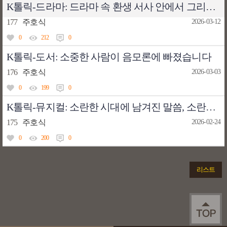
K톨릭-드라마: 드라마 속 환생 서사 안에서 그리스도인의 희망을 되묻다
177
주호식
2026-03-12
0
212
0
K톨릭-도서: 소중한 사람이 음모론에 빠졌습니다
176
주호식
2026-03-03
0
199
0
K톨릭-뮤지컬: 소란한 시대에 남겨진 말씀, 소란스러운 나의 서림에서
175
주호식
2026-02-24
0
200
0
리스트