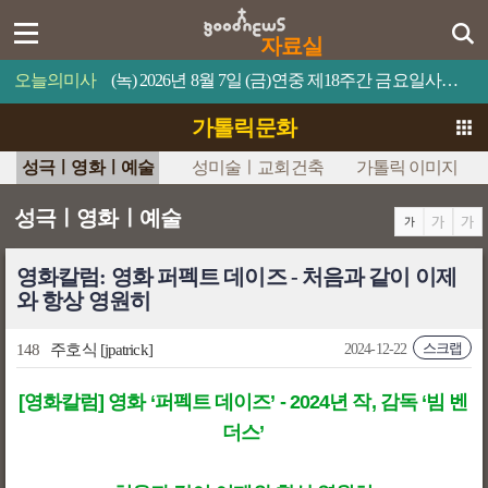
자료실
오늘의미사
(녹) 2026년 8월 7일 (금)연중 제18주간 금요일사람이 제 목숨을 무엇과 바꿀 수 있겠느냐?
가톨릭문화
성극ㅣ영화ㅣ예술
성미술ㅣ교회건축
가톨릭 이미지
성극ㅣ영화ㅣ예술
영화칼럼: 영화 퍼펙트 데이즈 - 처음과 같이 이제
와 항상 영원히
스크랩
148
주호식
[jpatrick]
2024-12-22
[영화칼럼] 영화 ‘퍼펙트 데이즈’ - 2024년 작, 감독 ‘빔 벤
더스’