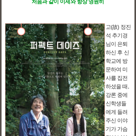
처음과 같이 이제와 항상 영원히
고(故) 정진
석 추기경
님이 은퇴
하신 후 신
학교에 방
문하여 미
사를 집전
하셨을 때,
강론 중에
신학생들
에게 들려
주신 이야
기가 가슴