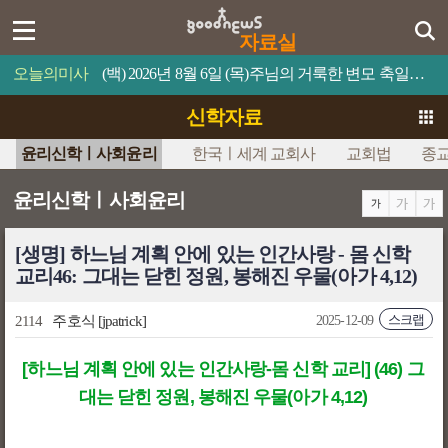
자료실
오늘의미사
(백) 2026년 8월 6일 (목)주님의 거룩한 변모 축일예수님의 얼굴은 해처럼 빛났다.
신학자료
윤리신학ㅣ사회윤리
한국ㅣ세계 교회사
교회법
종
윤리신학ㅣ사회윤리
[생명] 하느님 계획 안에 있는 인간사랑 - 몸 신학
교리46: 그대는 닫힌 정원, 봉해진 우물(아가 4,12)
스크랩
2114
주호식
[jpatrick]
2025-12-09
[하느님 계획 안에 있는 인간사랑-몸 신학 교리] (46) 그
대는 닫힌 정원, 봉해진 우물(아가 4,12)