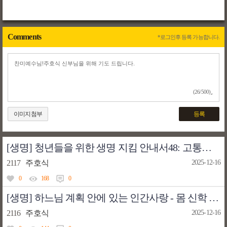
Comments
*로그인후 등록 가능합니다.
(26/500)
이미지첨부
등록
[생명] 청년들을 위한 생명 지킴 안내서48: 고통에서도 긍정적 의미를 찾을 수 있을까?
2117
주호식
2025-12-16
0
168
0
[생명] 하느님 계획 안에 있는 인간사랑 - 몸 신학 교리47: 사랑은 죽음처럼 강하고… 격렬한 불길
2116
주호식
2025-12-16