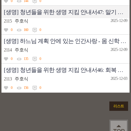
0
144
0
[생명] 청년들을 위한 생명 지킴 안내서47: 말기 환자에게 필요한 신체적 · 영적 보살핌
2115
주호식
2025-12-09
0
160
0
[생명] 하느님 계획 안에 있는 인간사랑 - 몸 신학 교리46: 그대는 닫힌 정원, 봉해진 우물(아가 4,12)
2114
주호식
2025-12-09
0
135
0
[생명] 청년들을 위한 생명 지킴 안내서46: 회복 가능성 있기에 돌봄 필요한 식물 상태 환자
2113
주호식
2025-12-03
0
156
0
리스트