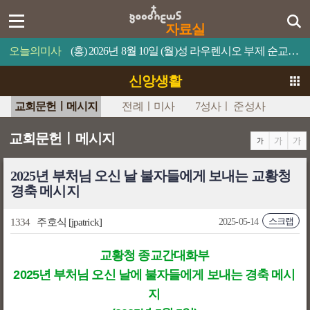
자료실
오늘의미사
(홍) 2026년 8월 10일 (월)성 라우렌시오 부제 순교자 축일누구든지 나를 섬기면 아버지께서 그를 존중해 주실 것이다.
신앙생활
교회문헌ㅣ메시지
전례ㅣ미사
7성사ㅣ 준성사
교회문헌ㅣ메시지
2025년 부처님 오신 날 불자들에게 보내는 교황청
경축 메시지
스크랩
1334
주호식
[jpatrick]
2025-05-14
교황청 종교간대화부
2025년 부처님 오신 날에 불자들에게 보내는 경축 메시
지