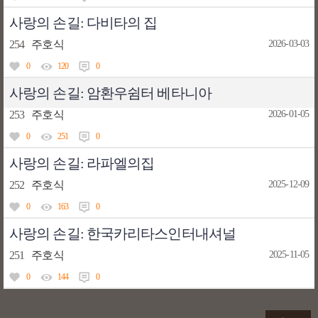
사랑의 손길: 다비타의 집
254
주호식
2026-03-03
0
120
0
사랑의 손길: 암환우쉼터 베타니아
253
주호식
2026-01-05
0
251
0
사랑의 손길: 라파엘의집
252
주호식
2025-12-09
0
163
0
사랑의 손길: 한국카리타스인터내셔널
251
주호식
2025-11-05
0
144
0