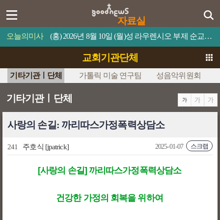
자료실
오늘의미사
(홍) 2026년 8월 10일 (월)성 라우렌시오 부제 순교자 축일누구든지 나를 섬기면 아버지께서 그를 존중해 주실 것이다.
교회기관단체
기타기관ㅣ단체
가톨릭 미술 연구팀
성음악위원회
기타기관ㅣ단체
사랑의 손길: 까리따스가정폭력상담소
스크랩
241
주호식
[jpatrick]
2025-01-07
[사랑의 손길] 까리따스가정폭력상담소
건강한 가정의 회복을 위하여