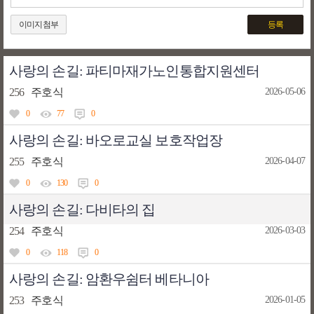
이미지첨부
등록
사랑의 손길: 파티마재가노인통합지원센터
256
주호식
2026-05-06
0
77
0
사랑의 손길: 바오로교실 보호작업장
255
주호식
2026-04-07
0
130
0
사랑의 손길: 다비타의 집
254
주호식
2026-03-03
0
118
0
사랑의 손길: 암환우쉼터 베타니아
253
주호식
2026-01-05