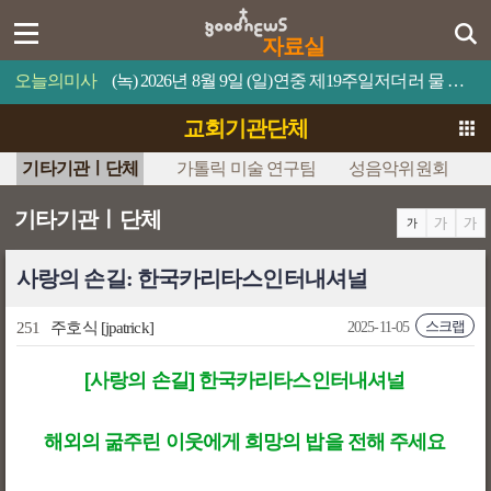
자료실
오늘의미사
(녹) 2026년 8월 9일 (일)연중 제19주일저더러 물 위로 걸어오라고 명령하십시오.
교회기관단체
기타기관ㅣ단체
가톨릭 미술 연구팀
성음악위원회
기타기관ㅣ단체
사랑의 손길: 한국카리타스인터내셔널
스크랩
251
주호식
[jpatrick]
2025-11-05
[사랑의 손길] 한국카리타스인터내셔널
해외의 굶주린 이웃에게 희망의 밥을 전해 주세요