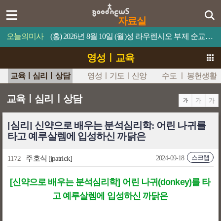
자료실
오늘의미사
(홍) 2026년 8월 10일 (월)성 라우렌시오 부제 순교자 축일누구든지 나를 섬기면 아버지께서 그를 존중해 주실 것이다.
영성ㅣ교육
교육ㅣ심리ㅣ상담
영성ㅣ기도ㅣ신앙
수도 ㅣ 봉헌생활
교육ㅣ심리ㅣ상담
[심리] 신약으로 배우는 분석심리학: 어린 나귀를
타고 예루살렘에 입성하신 까닭은
스크랩
1172
주호식
[jpatrick]
2024-09-18
[신약으로 배우는 분석심리학] 어린 나귀(donkey)를 타
고 예루살렘에 입성하신 까닭은