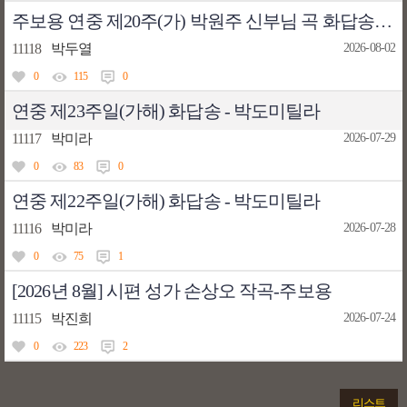
주보용 연중 제20주(가) 박원주 신부님 곡 화답송 악보 틀려서 새로 올렸습니다.
11118
박두열
2026-08-02
0
115
0
연중 제23주일(가해) 화답송 - 박도미틸라
11117
박미라
2026-07-29
0
83
0
연중 제22주일(가해) 화답송 - 박도미틸라
11116
박미라
2026-07-28
0
75
1
[2026년 8월] 시편 성가 손상오 작곡-주보용
11115
박진희
2026-07-24
0
223
2
리스트