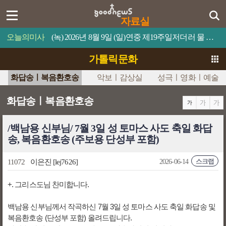
자료실
오늘의미사
(녹) 2026년 8월 9일 (일)연중 제19주일저더러 물 위로 걸어오라고 명령하십시오.
가톨릭문화
화답송ㅣ복음환호송
악보ㅣ감상실
성극ㅣ영화ㅣ예술
화답송ㅣ복음환호송
/백남용 신부님/ 7월 3일 성 토마스 사도 축일 화답
송, 복음환호송 (주보용 단성부 포함)
스크랩
11072
이은진
[lej7626]
2026-06-14
+. 그리스도님 찬미합니다.
백남용 신부님께서 작곡하신 7월 3일 성 토마스 사도 축일 화답송 및
복음환호송 (단성부 포함) 올려드립니다.