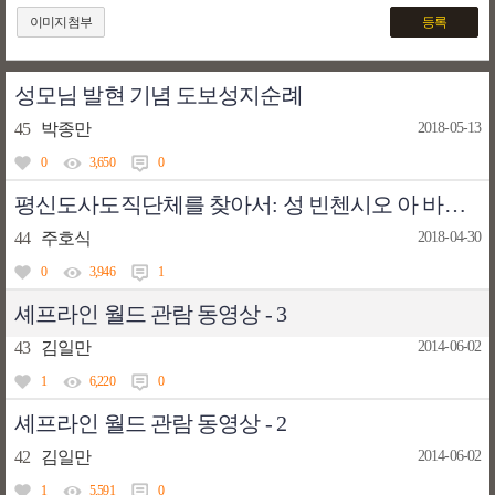
이미지첨부
등록
성모님 발현 기념 도보성지순례
45
박종만
2018-05-13
0
3,650
0
평신도사도직단체를 찾아서: 성 빈첸시오 아 바오로회
44
주호식
2018-04-30
0
3,946
1
셰프라인 월드 관람 동영상 - 3
43
김일만
2014-06-02
1
6,220
0
셰프라인 월드 관람 동영상 - 2
42
김일만
2014-06-02
1
5,591
0