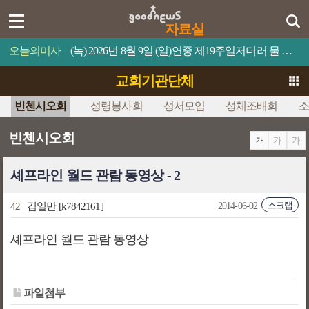
자료실
오늘의미사
(녹) 2026년 8월 9일 (일)연중 제19주일저더러 물 위로 걸어오라고 명령하십시오.
교회기관단체
빈첸시오회
성령봉사회
성서모임
성체조배회
소
빈첸시오회
셰프라인 월드 관람 동영상 - 2
스크랩
42
김일만
[k7842161]
2014-06-02
셰프라인 월드 관람 동영상
파일첨부