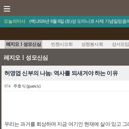
오늘의미사
(백) 2026년 8월 8일 (토)성 도미니코 사제 기념일
레지오ㅣ성모신심
빈첸시오회
성령봉사회
성서모
레지오ㅣ성모신심
허영엽 신부의 나눔: 역사를 되새겨야 하는 이유
974
주호식
[jpatrick]
우리는 과거를 회상하며 지금 여기인 현재에 살아 있고 그리