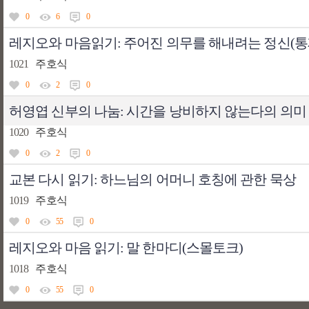
0
6
0
레지오와 마음읽기: 주어진 의무를 해내려는 정신(통
1021
주호식
0
2
0
허영엽 신부의 나눔: 시간을 낭비하지 않는다의 의미
1020
주호식
0
2
0
교본 다시 읽기: 하느님의 어머니 호칭에 관한 묵상
1019
주호식
0
55
0
레지오와 마음 읽기: 말 한마디(스몰토크)
1018
주호식
0
55
0