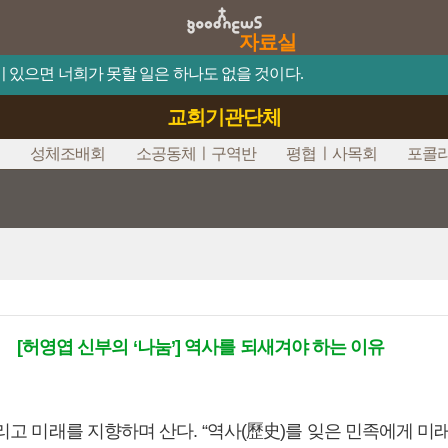
자료실
믿음이 있으면 너희가 못할 일은 하나도 없을 것이다.
교회기관단체
임
성체조배회
소공동체ㅣ구역반
평협ㅣ사목회
포콜
[허영엽 신부의 ‘나눔’] 역사를 되새겨야 하는 이유
고 미래를 지향하며 산다. “역사(歷史)를 잊은 민족에게 미래