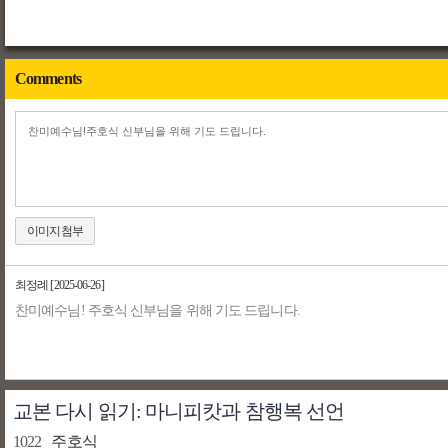
Comments
이미지첨부
최정례
[2025-06-26]
찬미예수님! 주호식 신부님을 위해 기도 드립니다.
교본 다시 읽기: 마니피캇과 참행복 선언
1022
주호식