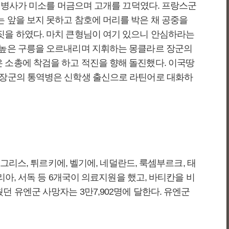
스 병사가 미소를 머금으며 고개를 끄덕였다. 프랑스군
는 앞을 보지 못하고 참호에 머리를 박은 채 공중을
짓을 하였다. 마치 큰형님이 여기 있으니 안심하라는
고 높은 구릉을 오르내리며 지휘하는 몽클라르 장군의
 소총에 착검을 하고 적진을 향해 돌진했다. 이국땅
르 장군의 통역병은 신학생 출신으로 라틴어로 대화하
그리스, 튀르키에, 벨기에, 네덜란드, 룩셈부르크, 태
리아, 서독 등 6개국이 의료지원을 했고, 바티칸을 비
 유엔군 사망자는 3만7,902명에 달한다. 유엔군