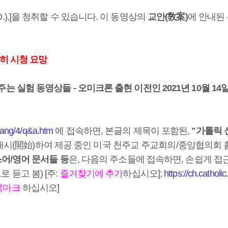
.),]을 청취할 수 있습니다. 이 동영상의
교안(敎案)
에 안내된
- 필히 시청 요망
주는 실험 동영상들 - 오미크론 출현 이전인 2021년 10월 1
ndang/4/q&a.htm
에 접속하면, 본글의 제목이 포함된,
"가톨릭 
일에 개시(開始)하여 제공 중인 미국 천주교 주교회의/중앙협의
스어/영어 문서들 등
은, 다음의 주소들에 접속하면, 손쉽게 접
로 듣고 봄) [주:
즐겨찾기에 추가
하십시오];
https://ch.catholi
북마크
하십시오]