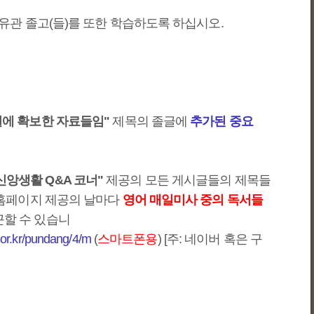
 유관 졸고(들)를 또한 학습하도록 하십시오.
4일에 확보한 자료들임"
제목의 졸글에
추가된 중요
신앙생활 Q&A 코너"
제공의 모든 게시글들의 제목들
회 홈페이지 제공의 날마다
영어 매일미사 중의 독서들
근할 수 있습니
c.or.kr/pundang/4/m
(
스마트폰용
) [주: 네이버 혹은 구