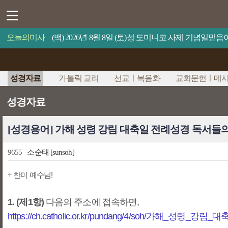
오늘의미사
(백) 2026년 8월 8일 (토)성 도미니코 사제 기념일
성경자료
가톨릭 교리
선교ㅣ복음화
교회문헌ㅣ메
성경자료
[성경용어] 가해 성령 강림 대축일 전례성경 독서들
9655
소순태
[sunsoh]
+ 찬미 예수님!
1. (제1항)
다음의 주소에 접속하면,
https://ch.catholic.or.kr/pundang/4/soh/가해_