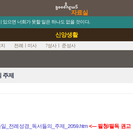
자료실
믿음이 있으면 너희가 못할 일은 하나도 없을 것이다.
신앙생활
시지
전례ㅣ미사
7성사ㅣ 준성사
의 주제
성령_강림_대축일_전례성경_독서들의_주제_2059.htm
<--- 필청/필독 권고