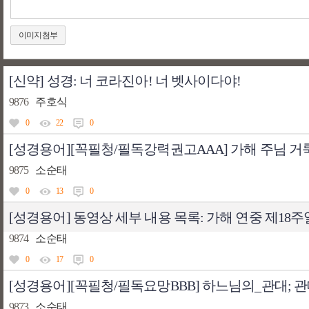
이미지첨부
[신약] 성경: 너 코라진아! 너 벳사이다야!
9876
주호식
0
22
0
[성경용어][꼭필청/필독강력권고AAA] 가해 주님 거룩
9875
소순태
0
13
0
[성경용어] 동영상 세부 내용 목록: 가해 연중 제18
9874
소순태
0
17
0
[성경용어][꼭필청/필독요망BBB] 하느님의_관대; 
9873
소순태