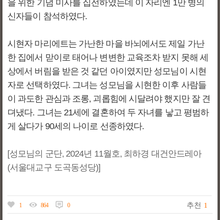
을 위한 기념 미사를 집전하였는데 이 자리엔 1만 병의
신자들이 참석하였다.
시현자 마리에트는 가난한 마을 바뇌에서도 제일 가난
한 집에서 맏이로 태어나 변변한 교육조차 받지 못해 세
상에서 버림을 받은 것 같던 아이였지만 성모님이 시현
자로 선택하였다. 그녀는 성모님을 시현한 이후 사람들
이 과도한 관심과 조롱, 괴롭힘에 시달려야 했지만 잘 견
뎌냈다. 그녀는 21세에 결혼하여 두 자녀를 낳고 평범하
게 살다가 90세의 나이로 선종하였다.
[성모님의 군단, 2024년 11월호, 최하경 대건안드레아
(서울대교구 도곡동성당)]
추천
1
1
864
0