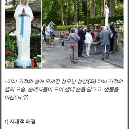
-
바뇌 기적의 샘에 모셔진 성모님 성상.(좌) 바뇌 기적의
샘의 모습. 순례자들이 모여 샘에 손을 담그고, 샘물을
마신다.(우)
1) 시대적 배경