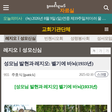
자료실
오늘의미사
(녹) 2026년 8월 9일 (일)연중 제19주일저더러 물 위로 걸어오라고 명령하십시오.
교회기관단체
레지오ㅣ성모신심
빈첸시오회
성령봉사회
성서모
레지오ㅣ성모신심
성모님 발현과 레지오: 벨기에 바뇌(1933년)
스크랩
955
주호식
[jpatrick]
2025-02-10
[성모님 발현과 레지오] 벨기에 바뇌(1933년)