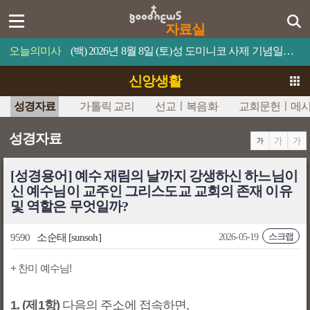
자료실
오늘의미사
(백) 2026년 8월 8일 (토)성 도미니코 사제 기념일믿음이 있으면 너희가 못할 일은 하나도 없을 것이다.
신앙생활
성경자료
가톨릭 교리
선교ㅣ복음화
교회문헌ㅣ메
성경자료
[성경용어] 예수 재림의 날까지 강생하신 하느님이
신 예수님이 교주인 그리스도교 교회의 존재 이유
및 역할은 무엇일까?
스크랩
9590
소순태
[sunsoh]
2026-05-19
+ 찬미 예수님!
1. (제1항)
다음의 주소에 접속하면,