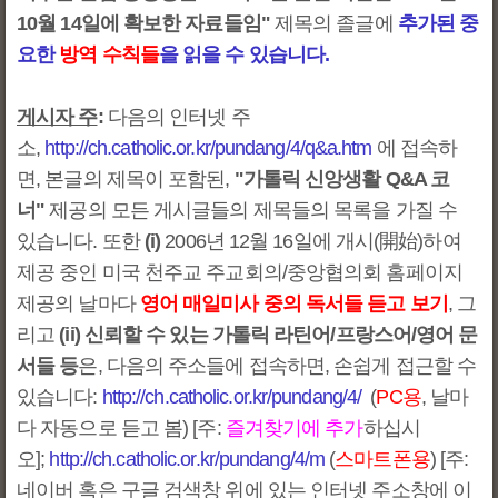
10월 14일에 확보한 자료들임"
제목의 졸글에
추가된 중
요한
방역 수칙들
을 읽을 수 있습니다.
게시자 주
:
다음의 인터넷 주
소,
http://ch.catholic.or.kr/pundang/4/q&a.htm
에 접속하
면, 본글의 제목이 포함된,
"가톨릭 신앙생활 Q&A 코
너"
제공의 모든 게시글들의 제목들의 목록을 가질 수
있습니다. 또한
(i)
2006년 12월 16일에 개시(開始)하여
제공 중인 미국 천주교 주교회의/중앙협의회 홈페이지
제공의 날마다
영어 매일미사 중의 독서들 듣고 보기
, 그
리고
(ii) 신뢰할 수 있는 가톨릭 라틴어/프랑스어/영어 문
서들 등
은, 다음의 주소들에 접속하면, 손쉽게 접근할 수
있습니다:
http://ch.catholic.or.kr/pundang/4/
(
PC용
, 날마
다 자동으로 듣고 봄) [주:
즐겨찾기에 추가
하십시
오];
http://ch.catholic.or.kr/pundang/4/m
(
스마트폰용
) [주:
네이버 혹은 구글 검색창 위에 있는 인터넷 주소창에 이