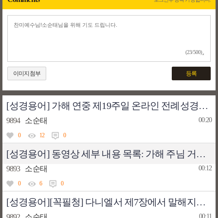
(23/500)
이미지첨부
등록
[성경용어] 가해 연중 제19주일 온라인 전례성경공부/영어성경공부 묵상 자료
9894
소순태
00:20
0
12
0
[성경용어] 동영상 세부 내용 목록: 가해 주님 거룩한 변모 축일(8월 6일) 전례성경 공부/묵상
9893
소순태
00:12
0
6
0
[성경용어][꼭필청] 다니엘서 제7장에서 말해지는 '네 짐승들'에 대하여
9892
소순태
00:11