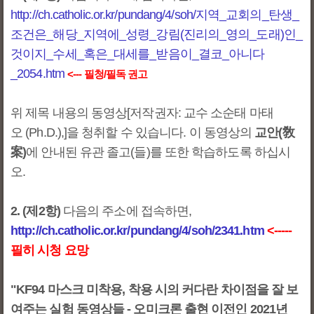
http://ch.catholic.or.kr/pundang/4/soh/지역_교회의_탄생_
조건은_해당_지역에_성령_강림(진리의_영의_도래)인_
것이지_수세_혹은_대세를_받음이_결코_아니다
_2054.htm
<--- 필청/필독 권고
위 제목 내용의 동영상[저작권자: 교수 소순태 마태
오 (Ph.D.),]을 청취할 수 있습니다. 이 동영상의
교안(敎
案)
에 안내된 유관 졸고(들)를 또한 학습하도록 하십시
오.
2. (제2항)
다음의 주소에 접속하면,
http://ch.catholic.or.kr/pundang/4/soh/2341.htm
<-----
필히 시청 요망
"KF94 마스크 미착용, 착용 시의 커다란 차이점을 잘 보
여주는 실험 동영상들 - 오미크론 출현 이전인 2021년