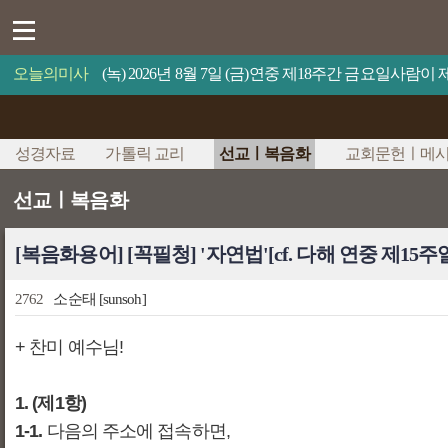
오늘의미사
(녹) 2026년 8월 7일 (금)연중 제18주간 금요일사람
성경자료
가톨릭 교리
선교ㅣ복음화
교회문헌ㅣ메
선교ㅣ복음화
[복음화용어] [꼭필청] '자연법'[cf. 다해 연중 제15주
2762
소순태
[sunsoh]
+ 찬미 예수님!
1. (제1항)
1-1.
다음의 주소에 접속하면,