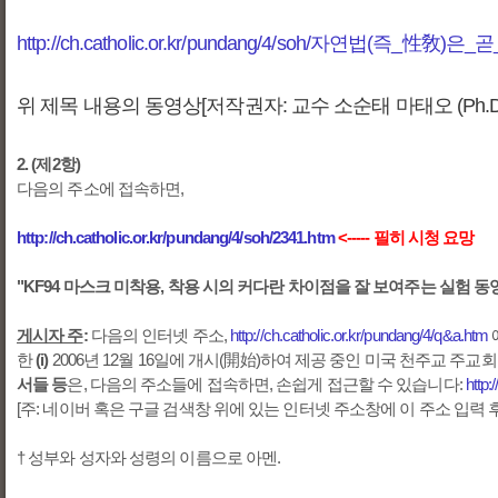
http://c
h.catholic.or.kr/pundang/4/soh/자연법(즉
위 제목 내용의 동영상[저작권자: 교수 소순태 마태오 (Ph.
2. (제2항)
다음의 주소에 접속하면,
http://ch.catholic.or.kr/pundang/4/soh/2341.htm
<----- 필히 시청 요망
"KF94 마스크 미착용, 착용 시의 커다란 차이점을 잘 보여주는 실험 동영
게시자 주
:
다음의 인터넷 주소,
http://ch.catholic.or.kr/pundang/4/q&a.htm
한
(i)
2006년 12월 16일에 개시(開始)하여 제공 중인 미국 천주교 
서들 등
은, 다음의 주소들에 접속하면, 손쉽게 접근할 수 있습니다:
http:
[주: 네이버 혹은 구글 검색창 위에 있는 인터넷 주소창에 이 주소 입력 
† 성부와 성자와 성령의 이름으로 아멘.