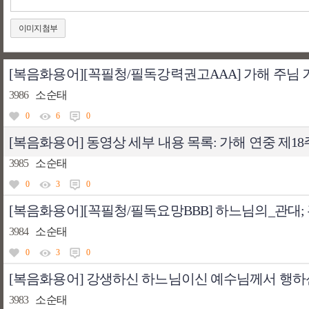
이미지첨부
[복음화용어][꼭필청/필독강력권고AAA] 가해 주님 거
3986
소순태
0
6
0
[복음화용어] 동영상 세부 내용 목록: 가해 연중 제1
3985
소순태
0
3
0
[복음화용어][꼭필청/필독요망BBB] 하느님의_관대;
3984
소순태
0
3
0
[복음화용어] 강생하신 하느님이신 예수님께서 행하
3983
소순태