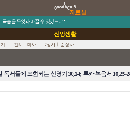
자료실
이 제 목숨을 무엇과 바꿀 수 있겠느냐?
신앙생활
시지
전례ㅣ미사
7성사ㅣ 준성사
일 독서들에 포함되는 신명기 30,14; 루카 복음서 10,25-