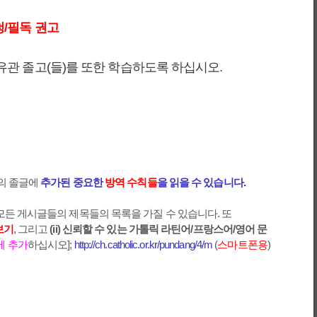
 필청/필독 권고
유관 졸고(들)를 또한 학습하도록 하십시오.
의 졸글에
추가된 중요한
방역 수칙들
을 읽을 수 있습니다.
모든 게시글들의 제목들의 목록을 가질 수 있습니다. 또
보기
, 그리고
(ii) 신뢰할 수 있는 가톨릭 라틴어/프랑스어/영어 문
에 추가
하십시오];
http://ch.catholic.or.kr/pundang/4/m
(
스마트폰용
)