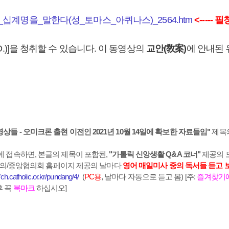
_性敎)은_곧_십계명을_말한다(성_토마스_아퀴나스)_2564
.h
tm
<-----
D.)]을 청취할 수 있습니다. 이 동영상의
교안(敎案)
에 안내된 
상들 - 오미크론 출현 이전인 2021년 10월 14일에 확보한 자료들임"
제목
에 접속하면, 본글의 제목이 포함된,
"가톨릭 신앙생활 Q&A 코너"
제공의 
주교회의/중앙협의회 홈페이지 제공의 날마다
영어 매일미사 중의 독서들 듣고 
//ch.catholic.or.kr/pundang/4/
(
PC용
, 날마다 자동으로 듣고 봄) [주:
즐겨찾기
후 꼭
북마크
하십시오]