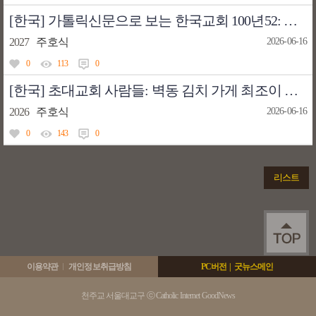
[한국] 가톨릭신문으로 보는 한국교회 100년52: 안중근 의사 복권
2027
주호식
2026-06-16
0
113
0
[한국] 초대교회 사람들: 벽동 김치 가게 최조이 모녀
2026
주호식
2026-06-16
0
143
0
리스트
이용약관
개인정보취급방침
PC버전
|
굿뉴스메인
천주교 서울대교구 ⓒ Catholic Internet GoodNews