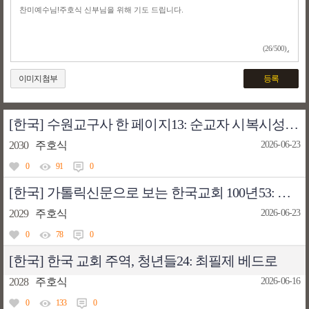
(26/500)
이미지첨부
등록
[한국] 수원교구사 한 페이지13: 순교자 시복시성 추진
2030
주호식
2026-06-23
0
91
0
[한국] 가톨릭신문으로 보는 한국교회 100년53: 르완다 난민 돕기 특별 모금 운동
2029
주호식
2026-06-23
0
78
0
[한국] 한국 교회 주역, 청년들24: 최필제 베드로
2028
주호식
2026-06-16
0
133
0