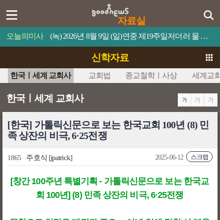
자료실
오늘의미사
(녹) 2026년 8월 9일 (일)연중 제19주일저더러 물 위로 걸어오라고 명령하십시오.
신학자료
한국ㅣ세계 교회사
교회법
종교철학ㅣ사상
세계교
한국ㅣ세계 교회사
[한국] 가톨릭신문으로 보는 한국교회 100년 (8) 민
족 상잔의 비극, 6·25전쟁
스크랩
1865
주호식
[jpatrick]
2025-06-12
[창간 100주년 특별기획 - 가톨릭신문으로 보는 한국교
회 100년] (8) 민족 상잔의 비극, 6·25전쟁