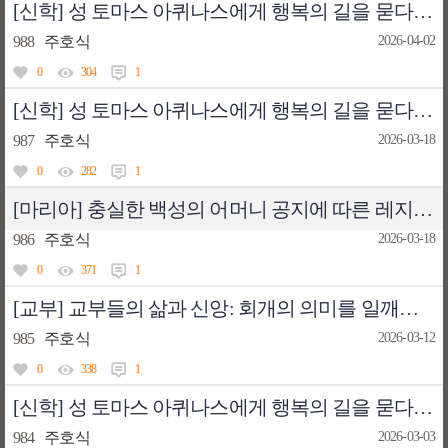
[신학] 성 토마스 아퀴나스에게 행복의 길을 묻다31: 성령의 선물과 참된 행복
988
주호식
2026-04-02
0
304
1
[신학] 성 토마스 아퀴나스에게 행복의 길을 묻다30: 신앙 · 희망 · 참사랑을 통해 찾는 신앙인의 행복한 직장 생활
987
주호식
2026-03-18
0
282
1
[마리아] 충실한 백성의 어머니 공지에 따른 레지오 마리애 선서문 수정의 의미
986
주호식
2026-03-18
0
371
1
[교부] 교부들의 삶과 신앙: 회개의 의미를 일깨워 주는 교부 테르툴리아누스
985
주호식
2026-03-12
0
338
1
[신학] 성 토마스 아퀴나스에게 행복의 길을 묻다29: 과도함도 부족함도 없는 중용을 통한 행복 추구
984
주호식
2026-03-03