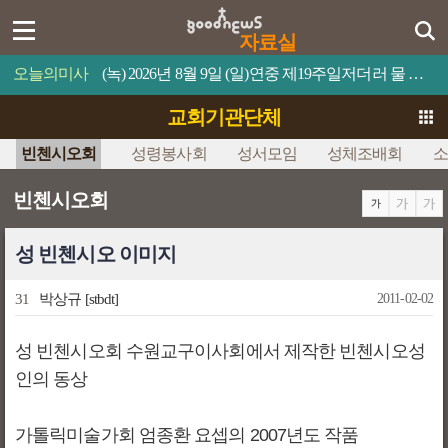
자료실
오늘의미사
(녹) 2026년 8월 9일 (일)연중 제19주일저더러 물 위로 걸어오라고 명령하십시오.
교회기관단체
빈첸시오회
성령봉사회
성서모임
성체조배회
소
빈첸시오회
성 빈첸시오 이미지
31
박상규
[stbdt]
2011-02-02
성 빈첸시오회 수원교구이사회에서 제작한 빈첸시오성
인의 동상
가톨릭미술가회 엄종환 요셉의 2007년도 작품