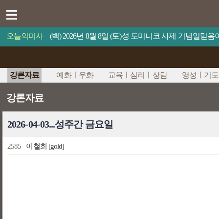
오늘의미사
(백) 2026년 8월 8일 (토)성 도미니코 사제 기념일
강론자료
예화ㅣ우화
교육ㅣ심리ㅣ상담
영성ㅣ기도
강론자료
2026-04-03...성주간 금요일
2585
이철희
[gold]
문
내
시
용
글
본