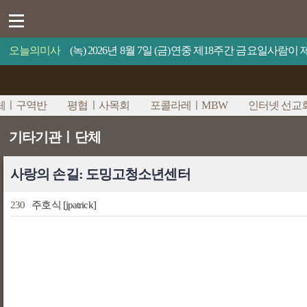
오늘의미사
(녹) 2026년 8월 7일 (금)연중 제18주간 금요일사람
체ㅣ구역반
평협ㅣ사목회
포콜라레ㅣMBW
인터넷 선교
기타기관ㅣ단체
사랑의 손길: 도밍고청소년센터
230
주호식
[jpatrick]