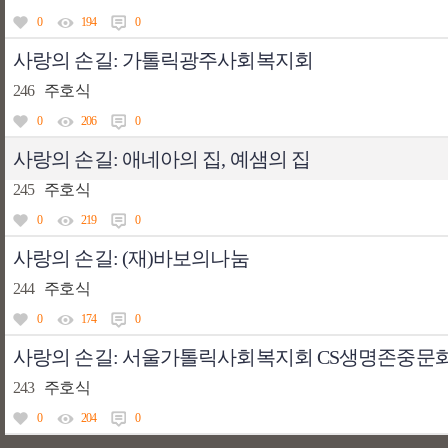
0
194
0
사랑의 손길: 가톨릭광주사회복지회
246
주호식
0
206
0
사랑의 손길: 애네아의 집, 예샘의 집
245
주호식
0
219
0
사랑의 손길: (재)바보의나눔
244
주호식
0
174
0
사랑의 손길: 서울가톨릭사회복지회 CS생명존중문
243
주호식
0
204
0