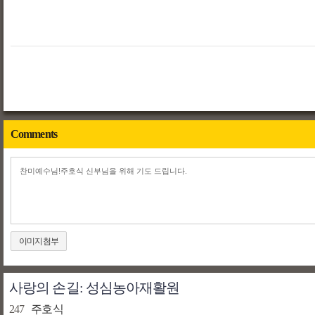
Comments
이미지첨부
사랑의 손길: 성심농아재활원
247
주호식