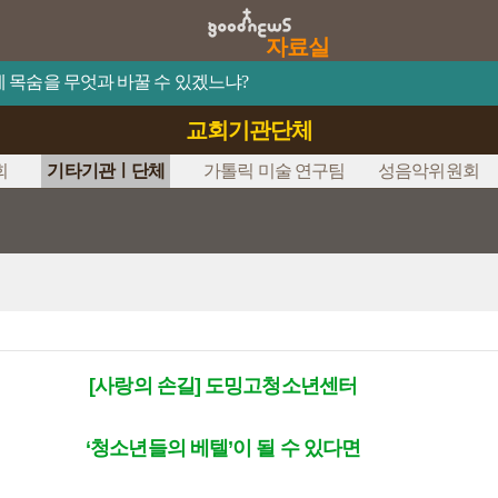
자료실
이 제 목숨을 무엇과 바꿀 수 있겠느냐?
교회기관단체
회
기타기관ㅣ단체
가톨릭 미술 연구팀
성음악위원회
[사랑의 손길] 도밍고청소년센터
‘청소년들의 베텔’이 될 수 있다면