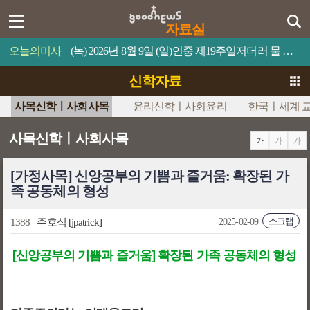
자료실
오늘의미사
(녹) 2026년 8월 9일 (일)연중 제19주일저더러 물 위로 걸어오라고 명령하십시오.
신학자료
사목신학ㅣ사회사목
윤리신학ㅣ사회윤리
한국ㅣ세계 
사목신학ㅣ사회사목
[가정사목] 신앙공부의 기쁨과 즐거움: 확장된 가
족 공동체의 형성
스크랩
1388
주호식
[jpatrick]
2025-02-09
[신앙공부의 기쁨과 즐거움] 확장된 가족 공동체의 형성