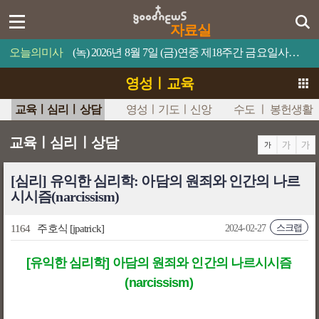
자료실
오늘의미사
(녹) 2026년 8월 7일 (금)연중 제18주간 금요일사람이 제 목숨을 무엇과 바꿀 수 있겠느냐?
영성ㅣ교육
교육ㅣ심리ㅣ상담
영성ㅣ기도ㅣ신앙
수도 ㅣ 봉헌생활
교육ㅣ심리ㅣ상담
[심리] 유익한 심리학: 아담의 원죄와 인간의 나르
시시즘(narcissism)
스크랩
1164
주호식
[jpatrick]
2024-02-27
[유익한 심리학] 아담의 원죄와 인간의 나르시시즘
(narcissism)