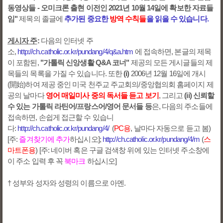
동영상들 - 오미크론 출현 이전인 2021년 10월 14일에 확보한 자료들
임"
제목의 졸글에
추가된 중요한
방역 수칙들
을 읽을 수 있습니다.
게시자 주
:
다음의 인터넷 주
소,
http://ch.catholic.or.kr/pundang/4/q&a.htm
에 접속하면, 본글의 제목
이 포함된,
"가톨릭 신앙생활 Q&A 코너"
제공의 모든 게시글들의 제
목들의 목록을 가질 수 있습니다. 또한
(i)
2006년 12월 16일에 개시
(開始)하여 제공 중인 미국 천주교 주교회의/중앙협의회 홈페이지 제
공의 날마다
영어 매일미사 중의 독서들 듣고 보기
, 그리고
(ii) 신뢰할
수 있는 가톨릭 라틴어/프랑스어/영어 문서들 등
은, 다음의 주소들에
접속하면, 손쉽게 접근할 수 있습니
다:
http://ch.catholic.or.kr/pundang/4/
(
PC용
, 날마다 자동으로 듣고 봄)
[주:
즐겨찾기에 추가
하십시오];
http://ch.catholic.or.kr/pundang/4/m
(
스
마트폰용
) [주: 네이버 혹은 구글 검색창 위에 있는 인터넷 주소창에
이 주소 입력 후 꼭
북마크
하십시오]
† 성부와 성자와 성령의 이름으로 아멘.