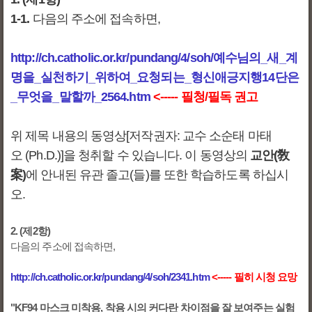
1-1.
다음의 주소에 접속하면,
http://c
h.catholic.or.kr/pundang/4/soh/
예수님의_새_계
명을_실천하기_위하여_요청되는_형신애긍지행14단은
_무엇을_말할까_2564
.h
tm
<----- 필청/필독 권고
위 제목 내용의 동영상[저작권자: 교수 소순태 마태
오 (Ph.D.)]을 청취할 수 있습니다. 이 동영상의
교안(敎
案)
에 안내된 유관 졸고(들)를 또한 학습하도록 하십시
오.
2. (제2항)
다음의 주소에 접속하면,
http://ch.catholic.or.kr/pundang/4/soh/2341.htm
<----- 필히 시청 요망
"KF94 마스크 미착용, 착용 시의 커다란 차이점을 잘 보여주는 실험