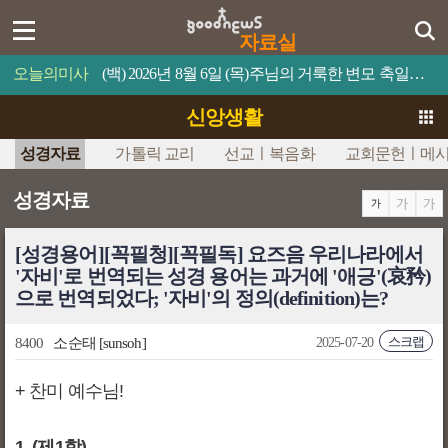
자료실
오늘의미사
(백) 2026년 8월 6일 (목)주님의 거룩한 변모 축일예수님의 얼굴은 해처럼 빛났다.
신앙생활
성경자료
가톨릭 교리
선교ㅣ복음화
교회문헌ㅣ메
성경자료
[성경용어][꼭필청][꼭필독] 요즈음 우리나라에서
'자비'로 번역되는 성경 용어는 과거에 '애긍'(哀矜)
으로 번역되었다; '자비'의 정의(definition)는?
스크랩
8400
소순태
[sunsoh]
2025-07-20
+ 찬미 예수님!
1. (제1항)