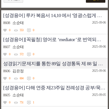
[성경용어] 루카 복음서 14,10 에서 '영광스럽게 될 것이다'는 대단히 심각한 번역 오류이다 [번역오류]
8608
소순태
2025-09-06
0
553
0
[성경용어][꼭필청] 영어로 ‘mediator’로 번역되는 성경 용어의 번역 용어인 ‘중보’(中保)는, 개신교회의 용어가 결코 아니고 천주교 용어이다. 출처: '전주강생성경직해'
8607
소순태
2025-09-06
0
572
0
성경읽기문제지를 통한 89일 성경통독 제 88 일 요한묵시록(1) - 임석수 신부
8606
김은정
2025-09-06
0
604
0
[성경용어] 다해 연중 제23주일 전례성경 공부/묵상 자료
8605
소순태
2025-09-05
0
751
1