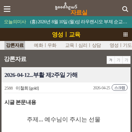
자료실
오늘의미사
(홍) 2026년 8월 10일 (월)성 라우렌시오 부제 순교자 축일누구든지 나를 섬기면 아버지께서 그를 존중해 주실 것이다.
영성ㅣ교육
강론자료
예화ㅣ우화
교육ㅣ심리ㅣ상담
영성ㅣ기도
강론자료
2026-04-12...부활 제2주일 가해
스크랩
2588
이철희
[gold]
2026-04-25
시글 본문내용
주제... 예수님이 주시는 선물