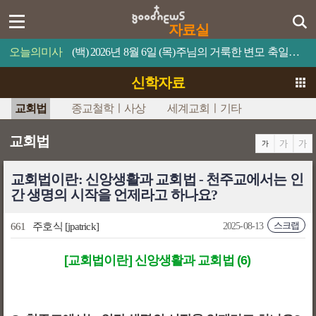
자료실
오늘의미사
(백) 2026년 8월 6일 (목)주님의 거룩한 변모 축일예수님의 얼굴은 해처럼 빛났다.
신학자료
교회법
종교철학ㅣ사상
세계교회ㅣ기타
교회법
교회법이란: 신앙생활과 교회법 - 천주교에서는 인
간 생명의 시작을 언제라고 하나요?
스크랩
661
주호식
[jpatrick]
2025-08-13
[교회법이란] 신앙생활과 교회법 (6)